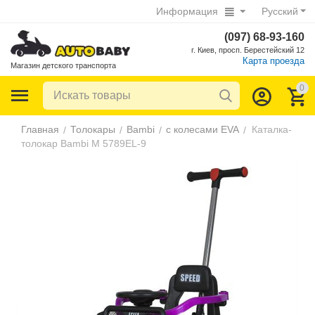
Информация
Русский
(097) 68-93-160
г. Киев, просп. Берестейский 12
Карта проезда
Магазин детского транспорта
0
Главная
Толокары
Bambi
с колесами EVA
Каталка-
/
/
/
/
толокар Bambi M 5789EL-9