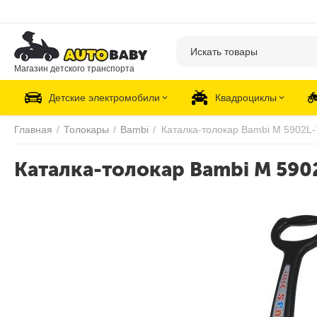
Магазин детского транспорта
Детские электромобили
Квадроциклы
Главная
/
Толокары
/
Bambi
/
Каталка-толокар Bambi M 5902L-
Каталка-толокар Bambi M 590