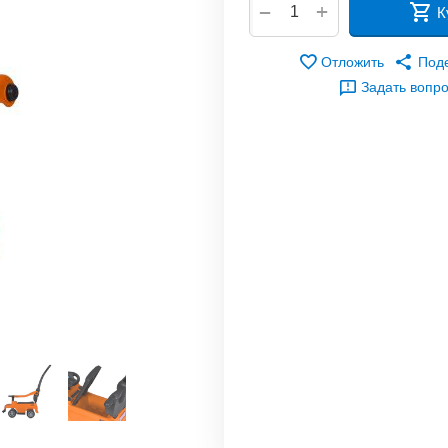
+
−
К
Отложить
Под
Задать вопр