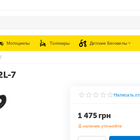
Мотоциклы
Толокары
Детские Беговелы
7
2L-7
Написать от
1 475
грн
наличие уточняйте