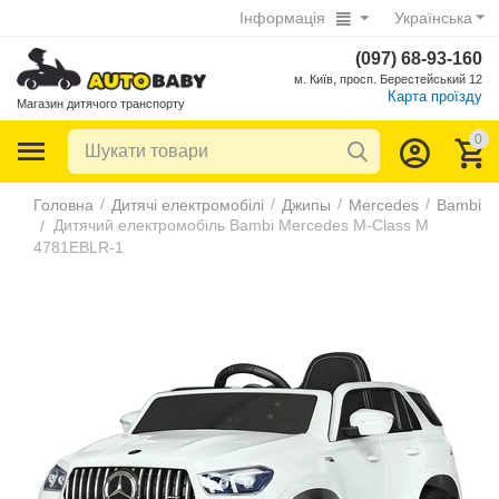
Інформація
Українська
(097) 68-93-160
м. Київ, просп. Берестейський 12
Карта проїзду
Магазин дитячого транспорту
0
/
/
/
/
Головна
Дитячі електромобілі
Джипы
Mercedes
Bambi
Дитячий електромобіль Bambi Mercedes M-Class M
/
4781EBLR-1