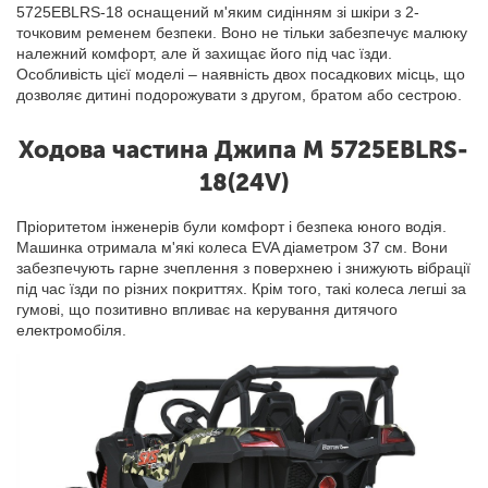
5725EBLRS-18 оснащений м'яким сидінням зі шкіри з 2-
точковим ременем безпеки. Воно не тільки забезпечує малюку
належний комфорт, але й захищає його під час їзди.
Особливість цієї моделі – наявність двох посадкових місць, що
дозволяє дитині подорожувати з другом, братом або сестрою.
Ходова частина Джипа M 5725EBLRS-
18(24V)
Пріоритетом інженерів були комфорт і безпека юного водія.
Машинка отримала м'які колеса EVA діаметром 37 см. Вони
забезпечують гарне зчеплення з поверхнею і знижують вібрації
під час їзди по різних покриттях. Крім того, такі колеса легші за
гумові, що позитивно впливає на керування дитячого
електромобіля.