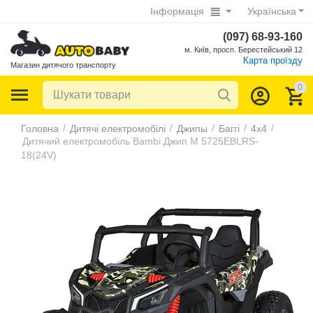
Інформація
Українська
(097) 68-93-160
м. Київ, просп. Берестейський 12
Карта проїзду
Магазин дитячого транспорту
0
/
/
/
/
/
Головна
Дитячі електромобілі
Джипы
Баггі
4х4
Дитячий електромобіль Bambi Джип M 5725EBLRS-
18(24V)