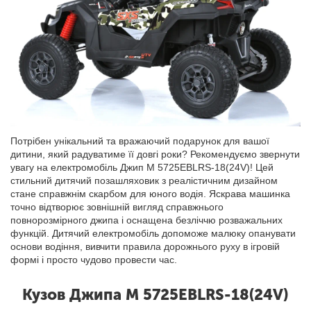
Потрібен унікальний та вражаючий подарунок для вашої
дитини, який радуватиме її довгі роки? Рекомендуємо звернути
увагу на електромобіль Джип M 5725EBLRS-18(24V)! Цей
стильний дитячий позашляховик з реалістичним дизайном
стане справжнім скарбом для юного водія. Яскрава машинка
точно відтворює зовнішній вигляд справжнього
повнорозмірного джипа і оснащена безліччю розважальних
функцій. Дитячий електромобіль допоможе малюку опанувати
основи водіння, вивчити правила дорожнього руху в ігровій
формі і просто чудово провести час.
Кузов Джипа M 5725EBLRS-18(24V)