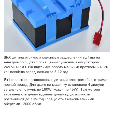
Щоб дитина отримала максимум задоволення від їзди на
електромобілі, джип оснащений сучасним акумулятором
24V7AH-PRO. Він підтримує роботу машинки протягом 60-120
хв і повністю заряджається за 8-12 год.
Як і справжній позашляховик, дитячий електромобіль отримав
повний привід. Для цього на машинку встановили 4 двигуни
загальною потужністю 180W (кожен по 45W). Такі мотори
забезпечують джипу відмінну динаміку, дозволяють
розганятися до 7 км/год і працюють з максимальними
обертами 12000 об/хв.