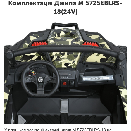
Комплектація Джипа M 5725EBLRS-
18(24V)
У плані комплектації дитячий джип M 5725EBLRS-18 не