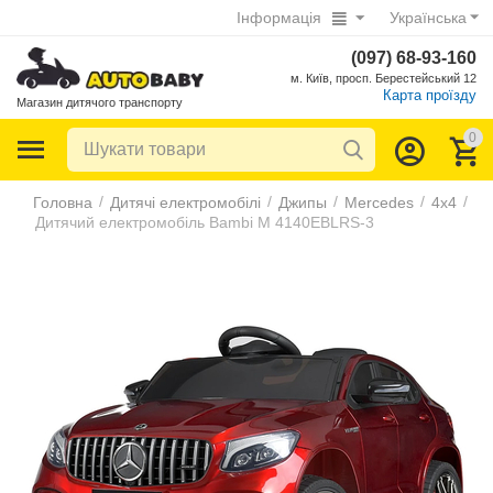
Інформація
Українська
(097) 68-93-160
м. Київ, просп. Берестейський 12
Карта проїзду
Магазин дитячого транспорту
0
/
/
/
/
/
Головна
Дитячі електромобілі
Джипы
Mercedes
4х4
Дитячий електромобіль Bambi M 4140EBLRS-3