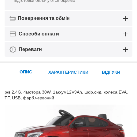
підготовки оплачуются окремо
Повернення та обмін
Способи оплати
Переваги
ОПИС
ХАРАКТЕРИСТИКИ
ВІДГУКИ
р/в 2,4G, 4мотора 30W, 1аккум12V9Ah, шкір.сид, колеса EVA,
TF, USB, фарб.червоний