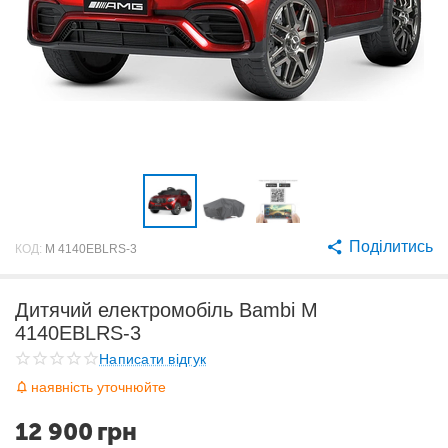
Поділитись
КОД:
M 4140EBLRS-3
Дитячий електромобіль Bambi M
4140EBLRS-3
Написати відгук
наявність уточнюйте
12 900
грн