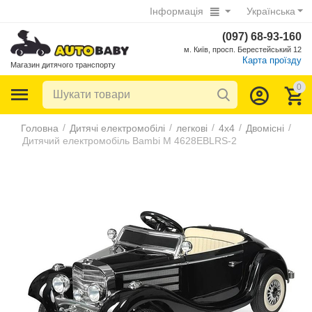
Інформація
Українська
(097) 68-93-160
м. Київ, просп. Берестейський 12
Карта проїзду
Магазин дитячого транспорту
0
/
/
/
/
/
Головна
Дитячі електромобілі
легкові
4х4
Двомісні
Дитячий електромобіль Bambi M 4628EBLRS-2