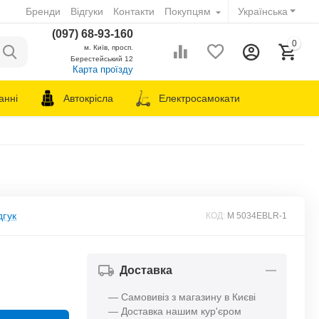
Бренди
Відгуки
Контакти
Покупцям
Українська
(097) 68-93-160
0
м. Київ, просп.
Берестейський 12
Карта проїзду
анні
Автокрісла
Електросамокати
дгук
КОД:
M 5034EBLR-1
Доставка
— Самовивіз з магазину в Києві
— Доставка нашим кур'єром