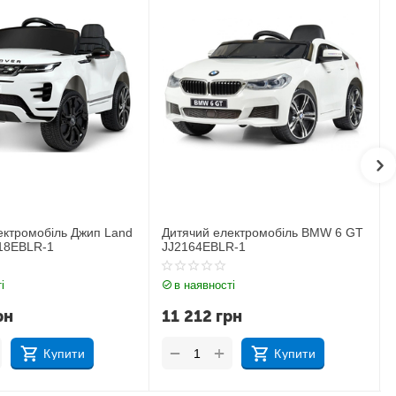
лектромобіль BMW 6 GT
Дитячий електромобіль Джип BMW
R-1
X6M JJ2199EBLR-1
ті
в наявності
рн
17 183
грн
+
−
Купити
Купити