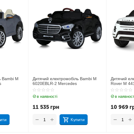
ль Bambi M
Дитячий електромобіль Джип Land
Дитячий е
s
Rover M 4418EBLR-1
JJ2164EBL
в наявності
в наявнос
10 969
грн
11 212
г
+
+
−
−
пити
Купити