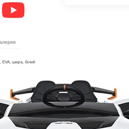
галерея
 EVA, шкiра, бiлий