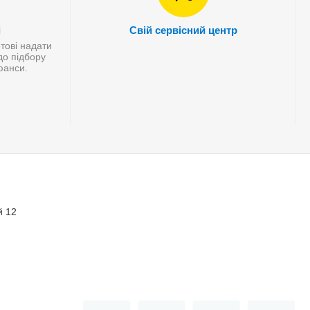
і
Свій сервісний центр
отові надати
до підбору
нюанси.
й 12