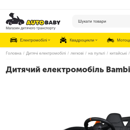
Магазин дитячого транспорту
Електромобілі
Квадроцикли
Мотоц
Головна
/
Дитячі електромобілі
/
легкові
/
на пульті
/
китайські
/
Дитячий електромобіль Bambi