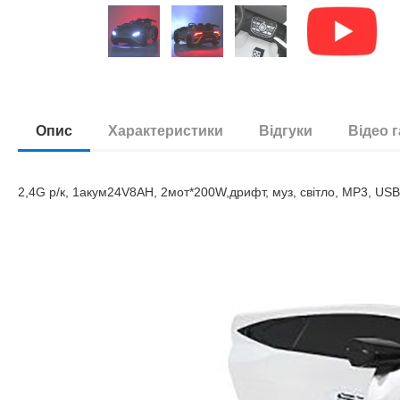
Опис
Характеристики
Відгуки
Відео 
2,4G р/к, 1акум24V8AH, 2мот*200W,дрифт, муз, свiтло, MP3, USB,