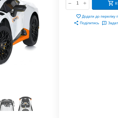
+
−
К
Додати до переліку
Поділитись
Задат