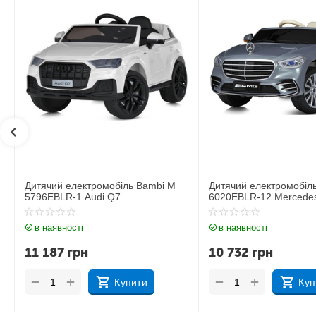
Дитячий електромобіль Bambi M
Дитячий електромобі
6020EBLR-12 Mercedes
6020EBLR-2 Mercede
в наявності
в наявності
10 732
грн
11 535
грн
+
+
−
−
Купити
Ку