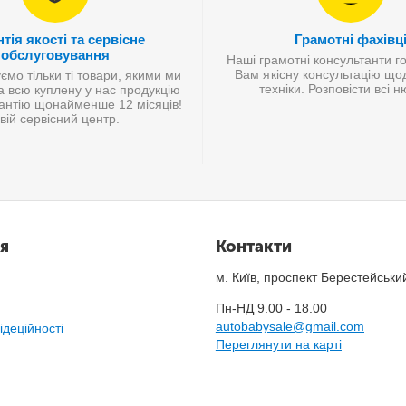
тія якості та сервісне
Грамотні фахівц
обслуговування
Наші грамотні консультанти г
Вам якісну консультацію що
мо тільки ті товари, якими ми
техніки. Розповісти всі 
а всю куплену у нас продукцію
антію щонайменше 12 місяців!
вій сервісний центр.
я
Контакти
м. Київ, проспект Берестейськи
Пн-НД 9.00 - 18.00
autobabysale@gmail.com
ідеційності
Переглянути на карті