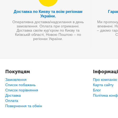
Доставка по Києву та всім регіонам
Гаран
України.
Оперативна доставка/надсилання в день
Ми пропонує
замовлення. Оплата при отриманні.
впевнені. Н
Доставка своїм кур'єром по Києву та
– даємо гар
Київській області, Новою Поштою – по
С
регіонах України.
Покупцям
Інформаці
Замовлення
Про компанію
Список побажань
Карта сайту
Cписок порівняння
Блог
Доставка
Політика конф
Оплата
Повернення та обмін