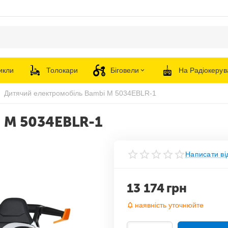
икли
Толокари
Біговели
На Радіокерув
Дитячий електромобіль Bambi M 5034EBLR-1
 M 5034EBLR-1
Написати ві
13 174
грн
наявність уточнюйте