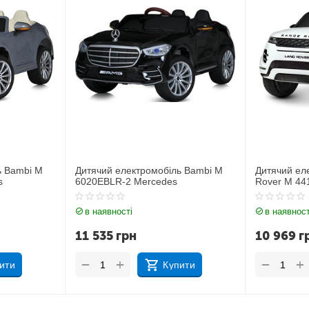
ь Bambi M
Дитячий електромобіль Джип Land
Дитячий ел
Rover M 4418EBLR-1
JJ2164EBL
в наявності
в наявност
10 969
грн
11 212
г
+
+
−
−
ити
Купити