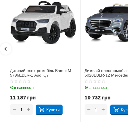
Дитячий електромобіль Bambi M
Дитячий електромобіл
6020EBLR-12 Mercedes
6020EBLR-2 Mercedes
в наявності
в наявності
10 732
грн
11 535
грн
+
+
−
−
Купити
Куп