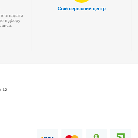
і
Свій сервісний центр
отові надати
до підбору
нюанси.
й 12