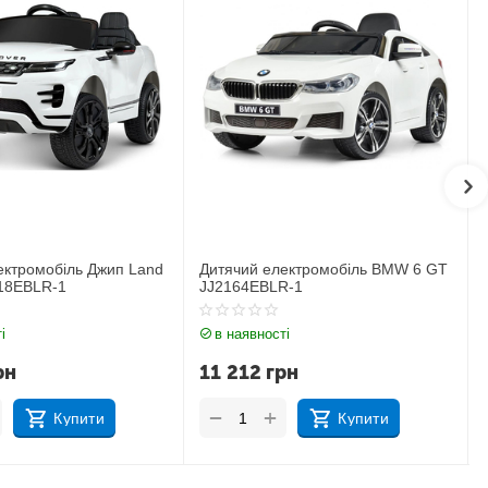
ектромобіль BMW 6 GT
Дитячий електромобіль Джип BMW
R-1
X6M JJ2199EBLR-1
і
в наявності
рн
17 183
грн
+
−
Купити
Купити