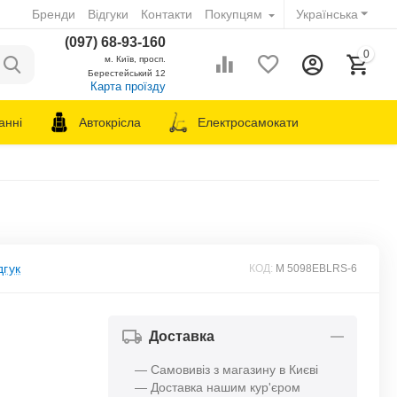
Бренди
Відгуки
Контакти
Покупцям
Українська
(097) 68-93-160
0
м. Київ, просп.
Берестейський 12
Карта проїзду
анні
Автокрісла
Електросамокати
дгук
КОД:
M 5098EBLRS-6
Доставка
— Самовивіз з магазину в Києві
— Доставка нашим кур'єром