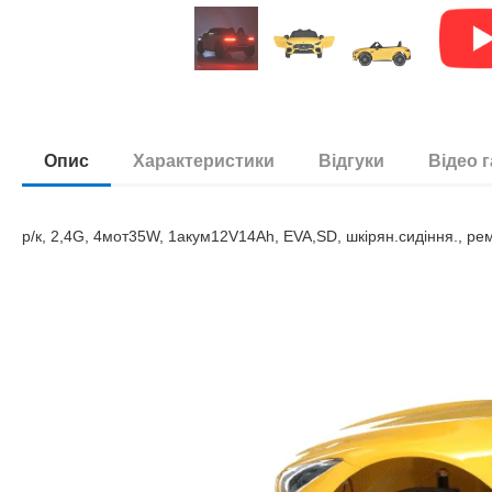
Опис
Характеристики
Відгуки
Відео 
р/к, 2,4G, 4мот35W, 1акум12V14Ah, EVA,SD, шкірян.сидіння., ре