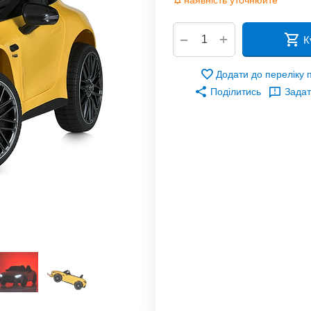
наявність уточнюйте
+
−
К
Додати до переліку
Поділитись
Задат