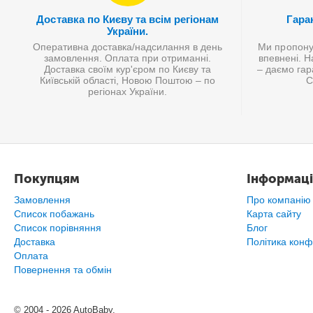
Доставка по Києву та всім регіонам
Гаран
України.
Оперативна доставка/надсилання в день
Ми пропонує
замовлення. Оплата при отриманні.
впевнені. Н
Доставка своїм кур'єром по Києву та
– даємо гар
Київській області, Новою Поштою – по
С
регіонах України.
Покупцям
Інформаці
Замовлення
Про компанію
Список побажань
Карта сайту
Cписок порівняння
Блог
Доставка
Політика конф
Оплата
Повернення та обмін
© 2004 - 2026 AutoBaby.