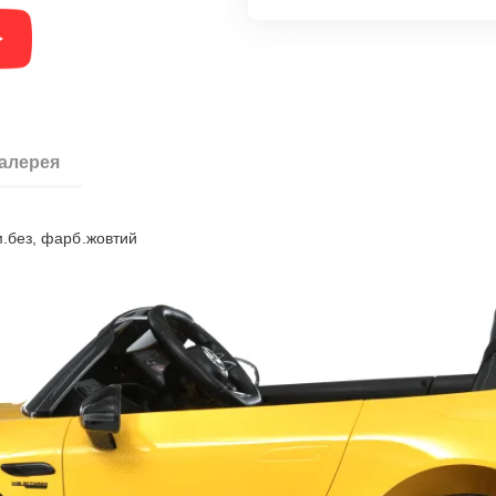
галерея
м.без, фарб.жовтий