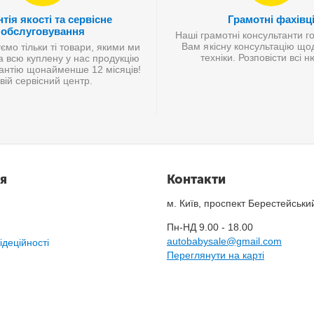
тія якості та сервісне
Грамотні фахівц
обслуговування
Наші грамотні консультанти г
Вам якісну консультацію що
мо тільки ті товари, якими ми
техніки. Розповісти всі 
а всю куплену у нас продукцію
антію щонайменше 12 місяців!
вій сервісний центр.
я
Контакти
м. Київ, проспект Берестейськи
Пн-НД 9.00 - 18.00
autobabysale@gmail.com
ідеційності
Переглянути на карті