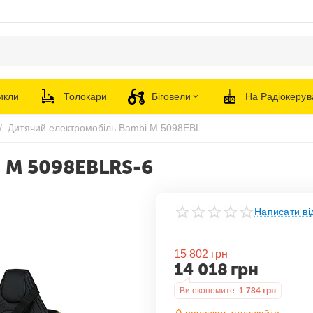
икли
Толокари
Біговели
На Радіокерув
/
Дитячий електромобіль Bambi M 5098EBLRS-6
 M 5098EBLRS-6
Написати ві
15 802
грн
14 018
грн
Ви економите:
1 784
грн