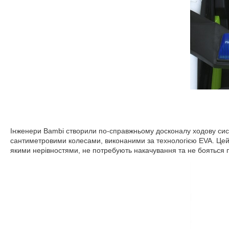
Інженери Bambi створили по-справжньому досконалу ходову си
сантиметровими колесами, виконаними за технологією EVA. Цей і
якими нерівностями, не потребують накачування та не бояться п