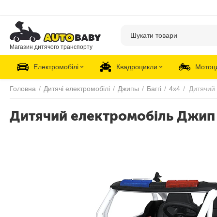
Магазин дитячого транспорту
Електромобілі
Квадроцикли
Мотоц
Головна
/
Дитячі електромобілі
/
Джипы
/
Баггі
/
4х4
/
Дитячий електромобіль Джип 