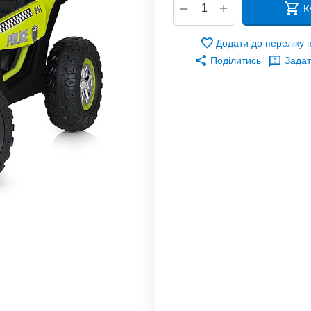
+
−
К
Додати до переліку
Поділитись
Задат