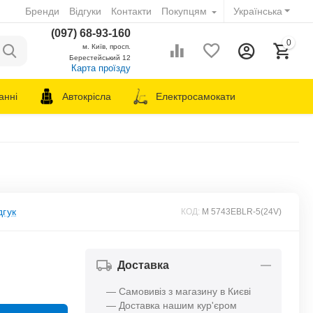
Бренди
Відгуки
Контакти
Покупцям
Українська
(097) 68-93-160
0
м. Київ, просп.
Берестейський 12
Карта проїзду
анні
Автокрісла
Електросамокати
дгук
КОД:
M 5743EBLR-5(24V)
Доставка
— Самовивіз з магазину в Києві
— Доставка нашим кур'єром