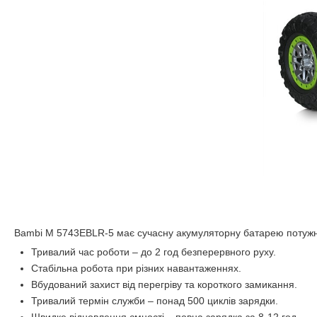
Bambi M 5743EBLR-5 має сучасну акумуляторну батарею потужні
Тривалий час роботи – до 2 год безперервного руху.
Стабільна робота при різних навантаженнях.
Вбудований захист від перегріву та короткого замикання.
Тривалий термін служби – понад 500 циклів зарядки.
Швидке відновлення ємності – повна зарядка за 8-12 год.