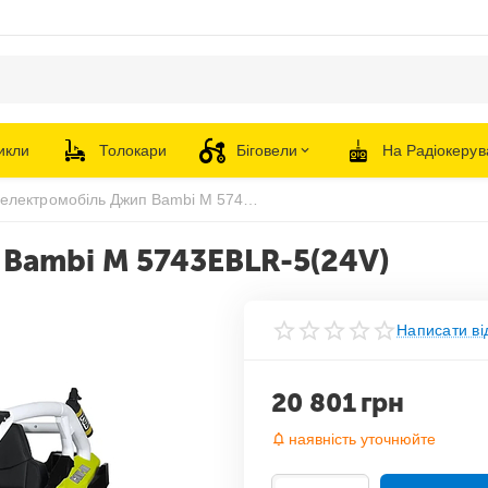
икли
Толокари
Біговели
На Радіокерув
Дитячий електромобіль Джип Bambi M 5743EBLR-5(24V)
Bambi M 5743EBLR-5(24V)
Написати ві
20 801
грн
наявність уточнюйте