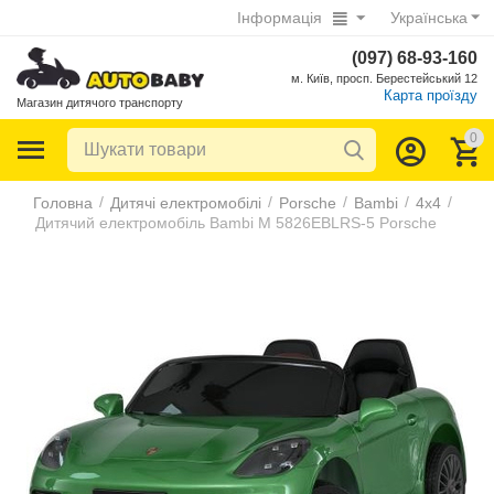
Інформація
Українська
(097) 68-93-160
м. Київ, просп. Берестейський 12
Карта проїзду
Магазин дитячого транспорту
0
/
/
/
/
/
Головна
Дитячі електромобілі
Porsche
Bambi
4х4
Дитячий електромобіль Bambi M 5826EBLRS-5 Porsche