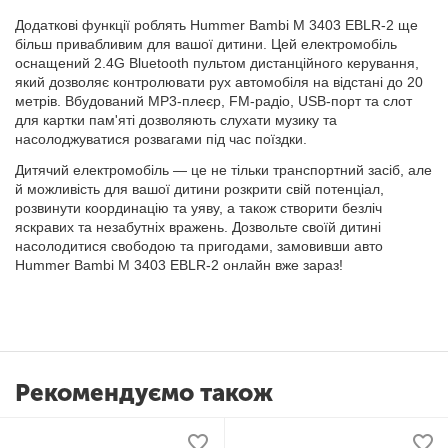
Додаткові функції роблять Hummer Bambi M 3403 EBLR-2 ще
більш привабливим для вашої дитини. Цей електромобіль
оснащений 2.4G Bluetooth пультом дистанційного керування,
який дозволяє контролювати рух автомобіля на відстані до 20
метрів. Вбудований MP3-плеєр, FM-радіо, USB-порт та слот
для картки пам'яті дозволяють слухати музику та
насолоджуватися розвагами під час поїздки.
Дитячий електромобіль — це не тільки транспортний засіб, але
й можливість для вашої дитини розкрити свій потенціал,
розвинути координацію та уяву, а також створити безліч
яскравих та незабутніх вражень. Дозвольте своїй дитині
насолодитися свободою та пригодами, замовивши авто
Hummer Bambi M 3403 EBLR-2 онлайн вже зараз!
Рекомендуємо також