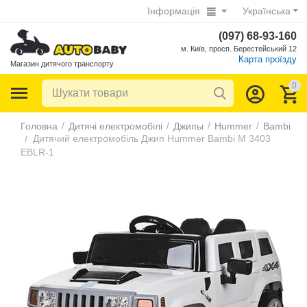
Інформація
Українська
(097) 68-93-160
м. Київ, просп. Берестейський 12
Карта проїзду
Магазин дитячого транспорту
0
/
/
/
/
Головна
Дитячі електромобілі
Джипы
Hummer
Bambi
Дитячий електромобіль Джип Hummer Bambi M 3403
/
EBLR-1