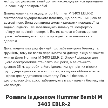
км/год, що дозволяє вашій дитині насолоджуватися пригодами
на власному електромобілі.
Дитяча машина на акумуляторі Hummer M 3403 EBLR-2
виготовлена з ударостійкого пластику, що робить її міцною та
довговічною. Вона оснащена амортизаторами передньої та
задньої підвіски, які забезпечують плавну та комфортну
поїздку по нерівній поверхні. Великі колеса з безкамерною
гумою забезпечують хорошу прохідність та зчеплення з
дорогою.
Дана модель має ряд функцій, що забезпечують безпеку та
зручність, тому не варто переживати за дитину, якщо ви хочете
купити Джип Hummer M 3403 EBLR-2. Віковий діапазон для
цього електромобіля становить 3-8 років, а вантажність
досягає 35 кг, що робить його ідеальним для різних вікових
груп. Двері відчиняються в сторони, а сидіння оббите м'якою
шкірою для додаткового комфорту. Ремені безпеки з
двоточковою фіксацією забезпечують максимальну безпеку під
час поїздки.
Розваги із джипом Hummer Bambi M
3403 EBLR-2