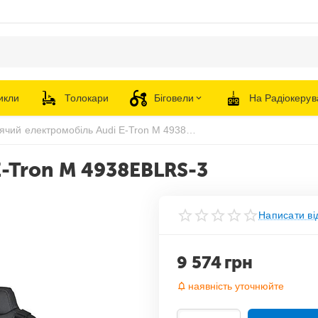
икли
Толокари
Біговели
На Радіокерув
Дитячий електромобіль Audi E-Tron M 4938EBLRS-3
E-Tron M 4938EBLRS-3
Написати ві
9 574
грн
наявність уточнюйте