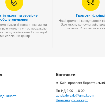
тія якості та сервісне
Грамотні фахівц
обслуговування
Наші грамотні консультанти г
Вам якісну консультацію що
мо тільки ті товари, якими ми
техніки. Розповісти всі 
а всю куплену у нас продукцію
антію щонайменше 12 місяців!
вій сервісний центр.
я
Контакти
м. Київ, проспект Берестейськи
Пн-НД 9.00 - 18.00
autobabysale@gmail.com
ідеційності
Переглянути на карті