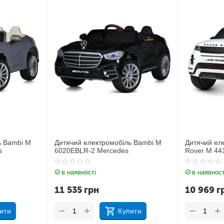
ь Bambi M
Дитячий електромобіль Джип Land
Дитячий ел
Rover M 4418EBLR-1
JJ2164EBL
в наявності
в наявност
10 969
грн
11 212
г
+
+
−
−
ити
Купити