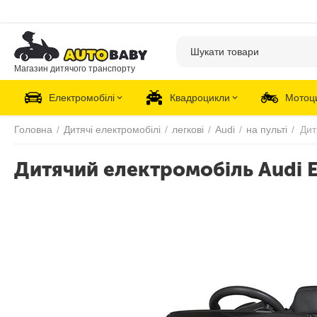
Магазин дитячого транспорту
Електромобілі
Квадроцикли
Мотоц
Головна
/
Дитячі електромобілі
/
легкові
/
Audi
/
на пульті
/
Дитячий електромобіль Audi 