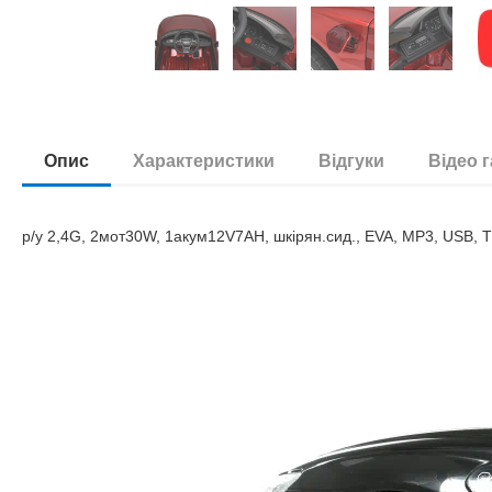
Опис
Характеристики
Відгуки
Відео 
р/у 2,4G, 2мот30W, 1акум12V7AH, шкiрян.сид., EVA, MP3, USB, 