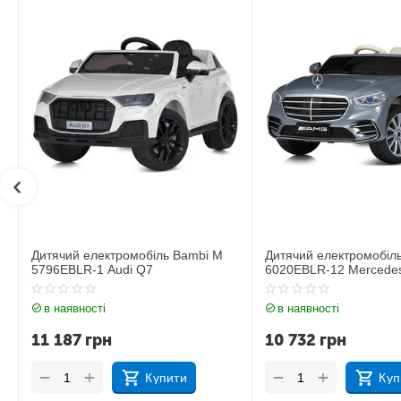
Дитячий електромобіль Bambi M
Дитячий електромобіл
6020EBLR-12 Mercedes
6020EBLR-2 Mercedes
в наявності
в наявності
10 732
грн
11 535
грн
+
+
−
−
Купити
Куп