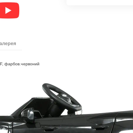
галерея
TF, фарбов.червоний