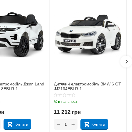
ектромобіль BMW 6 GT
Дитячий електромобіль Джип BMW
R-1
X6M JJ2199EBLR-1
і
в наявності
рн
17 183
грн
+
−
Купити
Купити