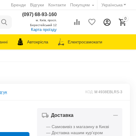
Бренди
Відгуки
Контакти
Покупцям
Українська
(097) 68-93-160
0
м. Київ, просп.
Берестейський 12
Карта проїзду
анні
Автокрісла
Електросамокати
дгук
КОД:
M 4938EBLRS-3
Доставка
— Самовивіз з магазину в Києві
— Доставка нашим кур'єром