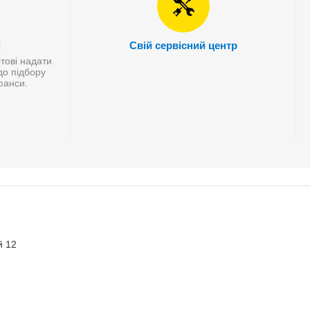
і
Свій сервісний центр
отові надати
до підбору
нюанси.
й 12