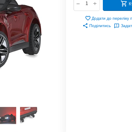
+
−
К
Додати до переліку
Поділитись
Задат