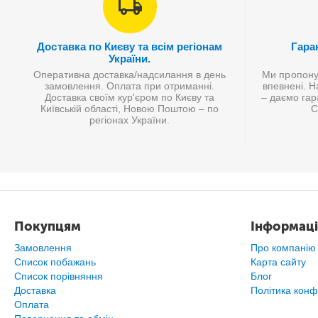
Доставка по Києву та всім регіонам
Гаран
України.
Оперативна доставка/надсилання в день
Ми пропонує
замовлення. Оплата при отриманні.
впевнені. Н
Доставка своїм кур'єром по Києву та
– даємо гар
Київській області, Новою Поштою – по
С
регіонах України.
Покупцям
Інформаці
Замовлення
Про компанію
Список побажань
Карта сайту
Cписок порівняння
Блог
Доставка
Політика конф
Оплата