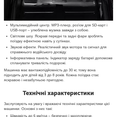
Мультимедійний центр. MP3-плеєр, роз'єм для SD-карт і
USB-порт – улюблена музика завжди з собою.
Світлове шоу. Яскраві передні та задні фари зроблять
поїздку ефектною навіть у сутінках.
Звукові ефекти. Реалістичний звук мотора та сигнал для
справжнього водійського досвіду.
Інформативна панель: Індикатор заряду батареї допоможе
спланувати тривалість подорожі.
Машинка має вантажопідйомність до 30 кг, тому вона
підходить для дітей від 3 до 8 років. Кожна поїздка стає
яскравою і незабутньою пригодою.
Технічні характеристики
Заслуговують на увагу і вражаючі технічні характеристики цієї
машинки. Основні з них такі:
Швидкість до 6 км/год – безпечно і захоплююче.