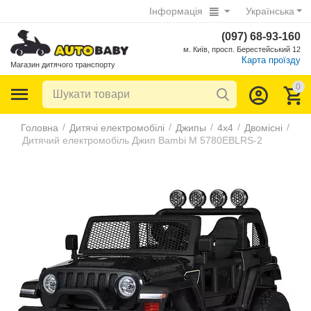
Інформація
Українська
(097) 68-93-160
м. Київ, просп. Берестейський 12
Карта проїзду
Магазин дитячого транспорту
0
/
/
/
/
/
Головна
Дитячі електромобілі
Джипы
4х4
Двомісні
Дитячий електромобіль Джип Bambi M 5780EBLRS-2