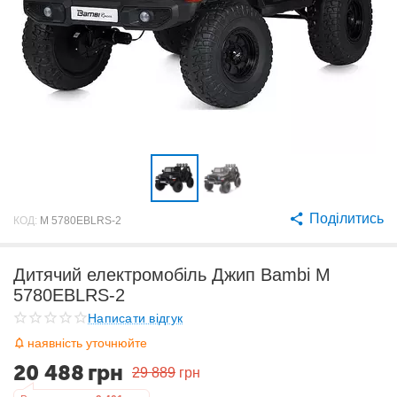
Поділитись
КОД:
M 5780EBLRS-2
Дитячий електромобіль Джип Bambi M
5780EBLRS-2
Написати відгук
наявність уточнюйте
20 488
грн
29 889
грн