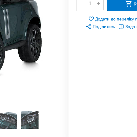
+
−
К
Додати до переліку
Поділитись
Задат