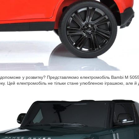
 та допоможе у розвитку? Представляємо електромобіль Bambi M 50
зпеку. Цей електромобіль не тільки стане улюбленою іграшкою, але 