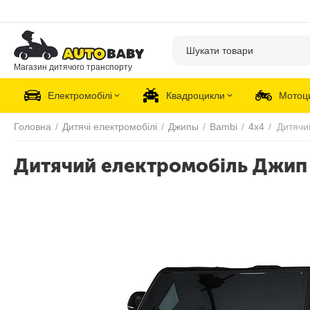
Магазин дитячого транспорту
Електромобілі
Квадроцикли
Мотоц
Головна
/
Дитячі електромобілі
/
Джипы
/
Bambi
/
4х4
/
Дитячий електромобіль Джип