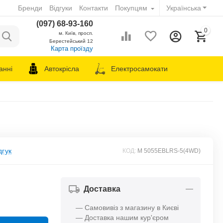
Бренди
Відгуки
Контакти
Покупцям
Українська
(097) 68-93-160
0
м. Київ, просп.
Берестейський 12
Карта проїзду
анні
Автокрісла
Електросамокати
дгук
КОД:
M 5055EBLRS-5(4WD)
Доставка
— Самовивіз з магазину в Києві
— Доставка нашим кур'єром