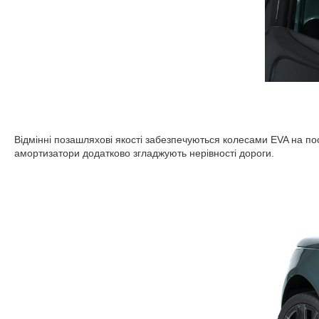
Відмінні позашляхові якості забезпечуються колесами EVA на по
амортизатори додатково згладжують нерівності дороги.