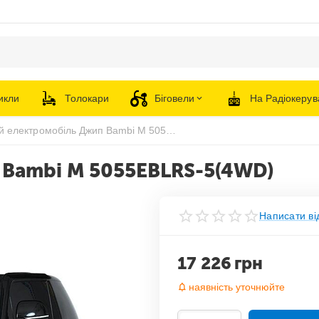
икли
Толокари
Біговели
На Радіокерув
Дитячий електромобіль Джип Bambi M 5055EBLRS-5(4WD)
 Bambi M 5055EBLRS-5(4WD)
Написати ві
17 226
грн
наявність уточнюйте