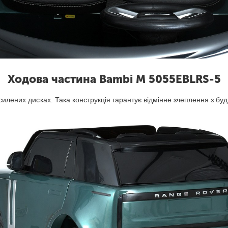
Ходова частина Bambi M 5055EBLRS-5
силених дисках. Така конструкція гарантує відмінне зчеплення з бу