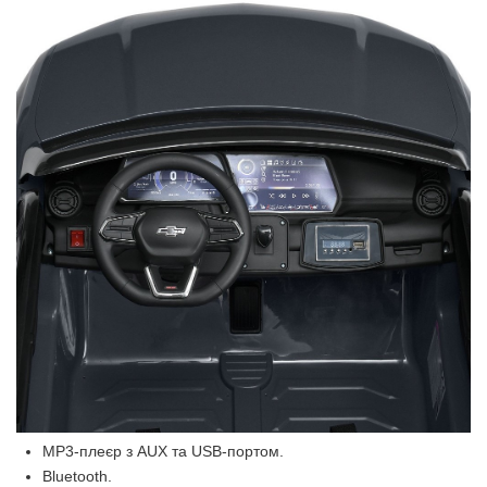
MP3-плеєр з AUX та USB-портом.
Bluetooth.