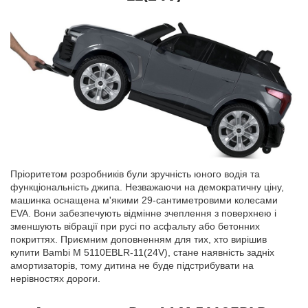
Пріоритетом розробників були зручність юного водія та
функціональність джипа. Незважаючи на демократичну ціну,
машинка оснащена м'якими 29-сантиметровими колесами
EVA. Вони забезпечують відмінне зчеплення з поверхнею і
зменшують вібрації при русі по асфальту або бетонних
покриттях. Приємним доповненням для тих, хто вирішив
купити Bambi M 5110EBLR-11(24V), стане наявність задніх
амортизаторів, тому дитина не буде підстрибувати на
нерівностях дороги.