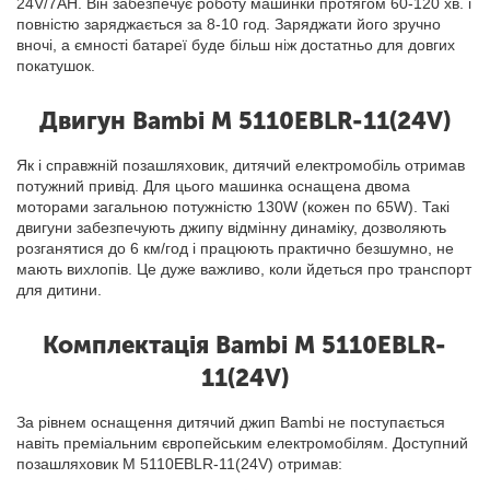
24V/7AH. Він забезпечує роботу машинки протягом 60-120 хв. і
повністю заряджається за 8-10 год. Заряджати його зручно
вночі, а ємності батареї буде більш ніж достатньо для довгих
покатушок.
Двигун Bambi M 5110EBLR-11(24V)
Як і справжній позашляховик, дитячий електромобіль отримав
потужний привід. Для цього машинка оснащена двома
моторами загальною потужністю 130W (кожен по 65W). Такі
двигуни забезпечують джипу відмінну динаміку, дозволяють
розганятися до 6 км/год і працюють практично безшумно, не
мають вихлопів. Це дуже важливо, коли йдеться про транспорт
для дитини.
Комплектація Bambi M 5110EBLR-
11(24V)
За рівнем оснащення дитячий джип Bambi не поступається
навіть преміальним європейським електромобілям. Доступний
позашляховик M 5110EBLR-11(24V) отримав: