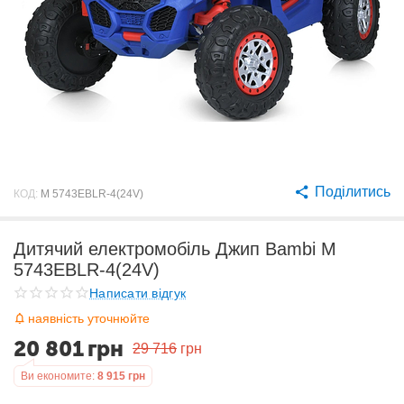
Поділитись
КОД:
M 5743EBLR-4(24V)
Дитячий електромобіль Джип Bambi M
5743EBLR-4(24V)
Написати відгук
наявність уточнюйте
20 801
грн
29 716
грн
Ви економите:
8 915
грн