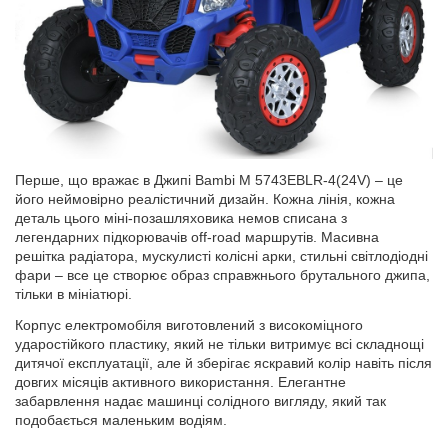
Перше, що вражає в Джипі Bambi M 5743EBLR-4(24V) – це
його неймовірно реалістичний дизайн. Кожна лінія, кожна
деталь цього міні-позашляховика немов списана з
легендарних підкорювачів off-road маршрутів. Масивна
решітка радіатора, мускулисті колісні арки, стильні світлодіодні
фари – все це створює образ справжнього брутального джипа,
тільки в мініатюрі.
Корпус електромобіля виготовлений з високоміцного
ударостійкого пластику, який не тільки витримує всі складнощі
дитячої експлуатації, але й зберігає яскравий колір навіть після
довгих місяців активного використання. Елегантне
забарвлення надає машинці солідного вигляду, який так
подобається маленьким водіям.