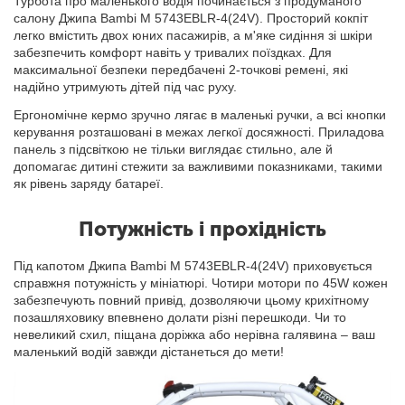
Турбота про маленького водія починається з продуманого
салону Джипа Bambi M 5743EBLR-4(24V). Просторий кокпіт
легко вмістить двох юних пасажирів, а м'яке сидіння зі шкіри
забезпечить комфорт навіть у тривалих поїздках. Для
максимальної безпеки передбачені 2-точкові ремені, які
надійно утримують дітей під час руху.
Ергономічне кермо зручно лягає в маленькі ручки, а всі кнопки
керування розташовані в межах легкої досяжності. Приладова
панель з підсвіткою не тільки виглядає стильно, але й
допомагає дитині стежити за важливими показниками, такими
як рівень заряду батареї.
Потужність і прохідність
Під капотом Джипа Bambi M 5743EBLR-4(24V) приховується
справжня потужність у мініатюрі. Чотири мотори по 45W кожен
забезпечують повний привід, дозволяючи цьому крихітному
позашляховику впевнено долати різні перешкоди. Чи то
невеликий схил, піщана доріжка або нерівна галявина – ваш
маленький водій завжди дістанеться до мети!