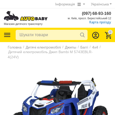
Інформація
Українська
(097) 68-93-160
м. Київ, просп. Берестейський 12
Карта проїзду
Магазин дитячого транспорту
0
/
/
/
/
/
Головна
Дитячі електромобілі
Джипы
Баггі
4х4
Дитячий електромобіль Джип Bambi M 5743EBLR-
4(24V)