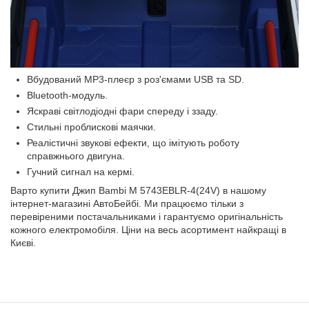
Вбудований MP3-плеєр з роз'ємами USB та SD.
Bluetooth-модуль.
Яскраві світлодіодні фари спереду і ззаду.
Стильні проблискові маячки.
Реалістичні звукові ефекти, що імітують роботу
справжнього двигуна.
Гучний сигнал на кермі.
Варто купити Джип Bambi M 5743EBLR-4(24V) в нашому
інтернет-магазині АвтоБейбі. Ми працюємо тільки з
перевіреними постачальниками і гарантуємо оригінальність
кожного електромобіля. Ціни на весь асортимент найкращі в
Києві.