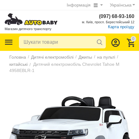
Інформація
Українська
(097) 68-93-160
м. Київ, просп. Берестейський 12
Карта проїзду
Магазин дитячого транспорту
0
/
/
/
/
Головна
Дитячі електромобілі
Джипы
на пульті
китайські
Дитячий електромобіль Chevrolet Tahoe M
/
4958EBLR-1