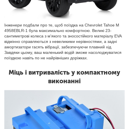
Інженери подбали про те, щоб поїздка на Chevrolet Tahoe M
4958EBLR-1 була максимально комфортною. Великі 23-
сантиметрові колеса з м'якого та зносостійкого матеріалу EVA
відмінно справляються з невеликими нерівностями, а задні
амортизатори гасять вібрації, забезпечуючи плавний хід.
Завдяки цьому, ваш маленький водій зможе насолоджуватися
поїздкою навіть по не найрівніших доріжках.
Міць і витривалість у компактному
виконанні