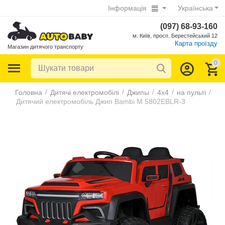
Інформація
Українська
(097) 68-93-160
м. Київ, просп. Берестейський 12
Карта проїзду
Магазин дитячого транспорту
0
/
/
/
/
/
Головна
Дитячі електромобілі
Джипы
4х4
на пульті
Дитячий електромобіль Джип Bambi M 5802EBLR-3