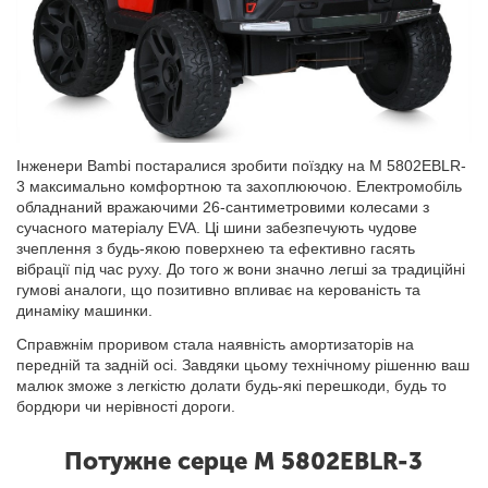
Інженери Bambi постаралися зробити поїздку на M 5802EBLR-
3 максимально комфортною та захоплюючою. Електромобіль
обладнаний вражаючими 26-сантиметровими колесами з
сучасного матеріалу EVA. Ці шини забезпечують чудове
зчеплення з будь-якою поверхнею та ефективно гасять
вібрації під час руху. До того ж вони значно легші за традиційні
гумові аналоги, що позитивно впливає на керованість та
динаміку машинки.
Справжнім проривом стала наявність амортизаторів на
передній та задній осі. Завдяки цьому технічному рішенню ваш
малюк зможе з легкістю долати будь-які перешкоди, будь то
бордюри чи нерівності дороги.
Потужне серце M 5802EBLR-3