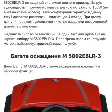
5802EBLR-3 оснащений системою повного приводу. За рух
відповідають 4 потужні мотори загальною потужністю 180W (по
45W на кожне колесо). Така конфігурація гарантує відмінну
тягу і дозволяє розвивати швидкість до 4 км/год. При цьому
двигуни працюють дивовижно тихо, не завдаючи незручностей
дитині та оточуючим.
Надійність силової установки – ще один вагомий аргумент на
користь вибору M 5802EBLR-3. Перевірена часом конструкція
моторів забезпечує тривалий термін служби.
Багате оснащення M 5802EBLR-3
Джип Bambi M 5802EBLR-3 може похвалитися вражаючим
набором функцій: