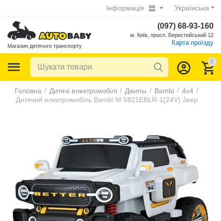
Інформація
Українська
(097) 68-93-160
м. Київ, просп. Берестейський 12
Карта проїзду
Магазин дитячого транспорту
0
/
/
/
/
/
Головна
Дитячі електромобілі
Джипы
Bambi
4х4
Дитячий електромобіль Bambi M 5821EBLR-1(24V) Jeep