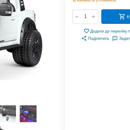
наявність уточнюйте
+
−
К
Додати до переліку
Поділитись
Задат