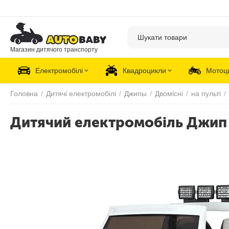
Магазин дитячого транспорту
Електромобілі
Квадроцикли
Мотоц
Головна
/
Дитячі електромобілі
/
Джипы
/
Двомісні
/
на пульті
/
Дитячий електромобіль Джип 