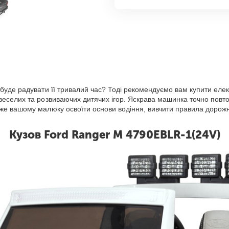
 буде радувати її тривалий час? Тоді рекомендуємо вам купити ел
веселих та розвиваючих дитячих ігор. Яскрава машинка точно пов
е вашому малюку освоїти основи водіння, вивчити правила дорожньо
Кузов Ford Ranger M 4790EBLR-1(24V)