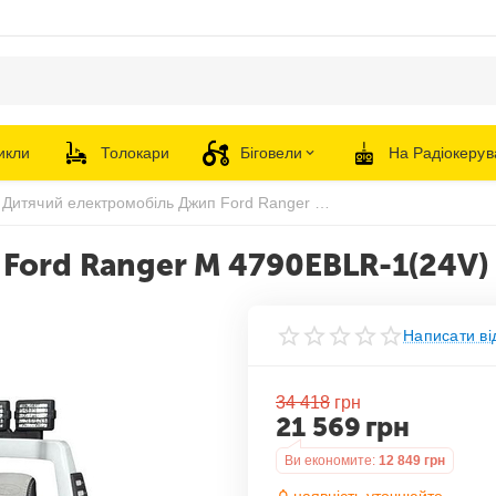
икли
Толокари
Біговели
На Радіокерув
Дитячий електромобіль Джип Ford Ranger M 4790EBLR-1(24V)
Ford Ranger M 4790EBLR-1(24V)
Написати ві
34 418
грн
21 569
грн
Ви економите:
12 849
грн