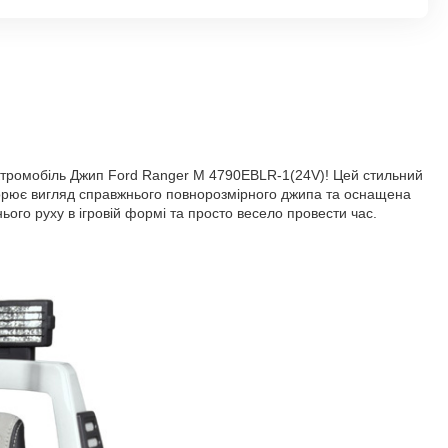
ектромобіль Джип Ford Ranger M 4790EBLR-1(24V)! Цей стильний
торює вигляд справжнього повнорозмірного джипа та оснащена
го руху в ігровій формі та просто весело провести час.