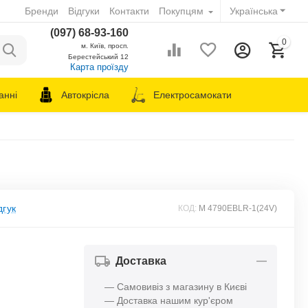
Бренди
Відгуки
Контакти
Покупцям
Українська
(097) 68-93-160
0
м. Київ, просп.
Берестейський 12
Карта проїзду
анні
Автокрісла
Електросамокати
дгук
КОД:
M 4790EBLR-1(24V)
Доставка
— Самовивіз з магазину в Києві
— Доставка нашим кур'єром