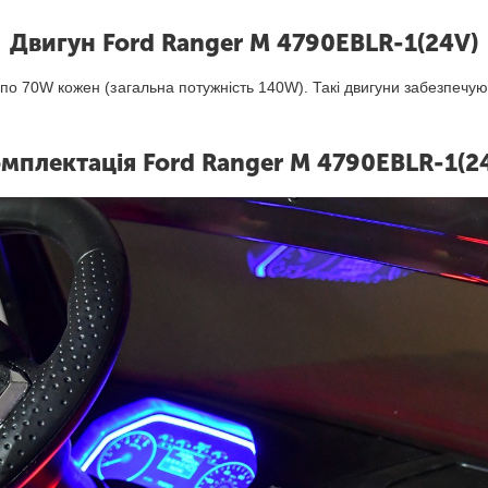
Двигун Ford Ranger M 4790EBLR-1(24V)
70W кожен (загальна потужність 140W). Такі двигуни забезпечують
мплектація Ford Ranger M 4790EBLR-1(2