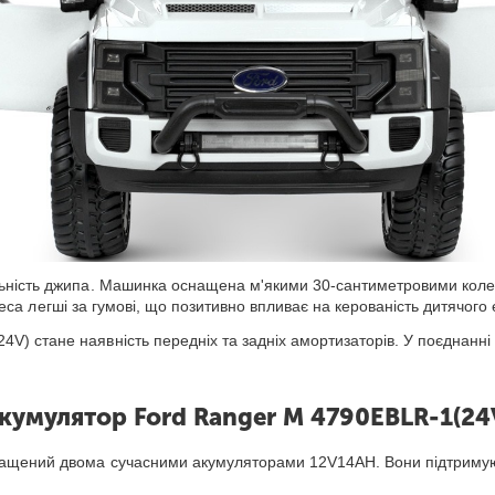
льність джипа. Машинка оснащена м'якими 30-сантиметровими коле
колеса легші за гумові, що позитивно впливає на керованість дитячого
) стане наявність передніх та задніх амортизаторів. У поєднанні
кумулятор Ford Ranger M 4790EBLR-1(24
ащений двома сучасними акумуляторами 12V14AH. Вони підтримуют