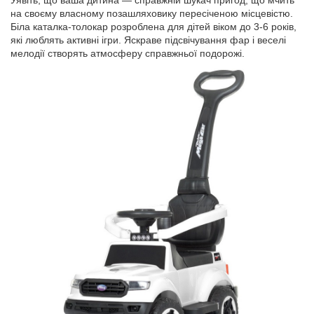
Уявіть, що ваша дитина — справжній шукач пригод, що мчить
на своєму власному позашляховику пересіченою місцевістю.
Біла каталка-толокар розроблена для дітей віком до 3-6 років,
які люблять активні ігри. Яскраве підсвічування фар і веселі
мелодії створять атмосферу справжньої подорожі.