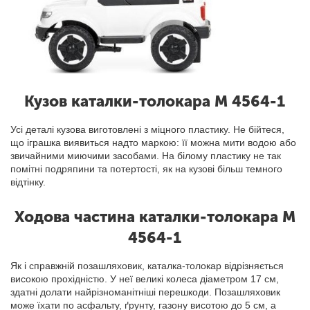
Кузов каталки-толокара M 4564-1
Усі деталі кузова виготовлені з міцного пластику. Не бійтеся,
що іграшка виявиться надто маркою: її можна мити водою або
звичайними миючими засобами. На білому пластику не так
помітні подряпини та потертості, як на кузові більш темного
відтінку.
Ходова частина каталки-толокара M
4564-1
Як і справжній позашляховик, каталка-толокар відрізняється
високою прохідністю. У неї великі колеса діаметром 17 см,
здатні долати найрізноманітніші перешкоди. Позашляховик
може їхати по асфальту, ґрунту, газону висотою до 5 см, а