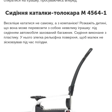
спиратися на іграшку, просуваючись вперед.
Сидіння каталки-толокара M 4564-1
Веселіше кататися не самому, а з компанією! Розкажіть дитині,
що вона може перевозити з собою невелику іграшку: під
сидінням автомобіля захований багажник. Сидіння виконане з
пластику. У нього злегка рельєфна поверхня, щоб малюк не
зісковзував під час поїздки.