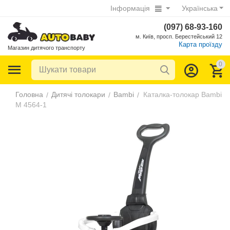
Інформація
Українська
(097) 68-93-160
м. Київ, просп. Берестейський 12
Карта проїзду
Магазин дитячого транспорту
0
Головна
Дитячі толокари
Bambi
Каталка-толокар Bambi
/
/
/
M 4564-1