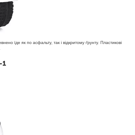
нено їде як по асфальту, так і відкритому ґрунту. Пластикові
.
-1