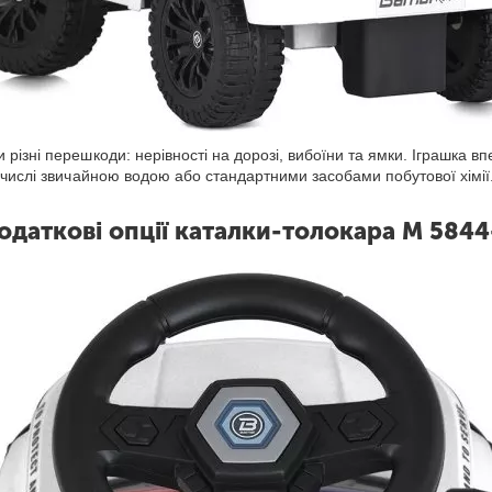
зні перешкоди: нерівності на дорозі, вибоїни та ямки. Іграшка впев
 числі звичайною водою або стандартними засобами побутової хімії
одаткові опції каталки-толокара M 5844