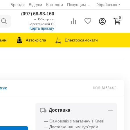
Бренди
Відгуки
Контакти
Покупцям
Українська
(097) 68-93-160
0
м. Київ, просп.
Берестейський 12
Карта проїзду
анні
Автокрісла
Електросамокати
дгук
КОД:
M 5844-1
Доставка
— Самовивіз з магазину в Києві
— Доставка нашим кур'єром