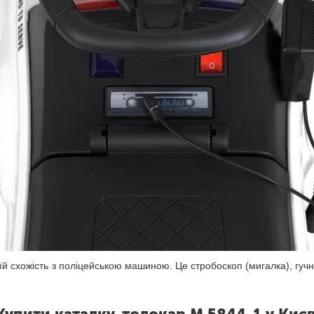
й схожість з поліцейською машиною. Це стробоскоп (мигалка), гуч