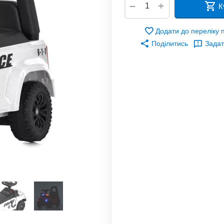
+
−
К
Додати до переліку
Поділитись
Задат