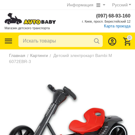
Информация
Русский
(097) 68-93-160
г. Киев, просп. Берестейский 12
Карта проезда
Магазин детского транспорта
0
Главная
Картинги
Детский электрокарт Bambi M
/
/
6072EBR-3