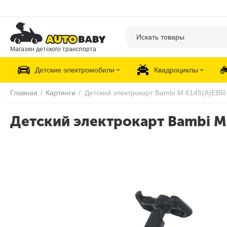
Магазин детского транспорта
Детские электромобили
Квадроциклы
Главная
/
Картинги
/
Детский электрокарт Bambi M 6145(A)EBR
Детский электрокарт Bambi M