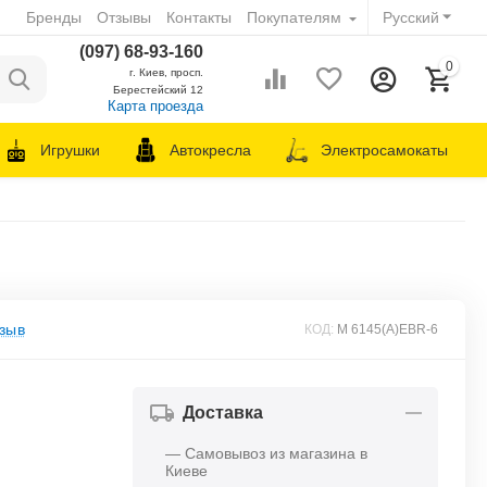
Бренды
Отзывы
Контакты
Покупателям
Русский
(097) 68-93-160
0
г. Киев, просп.
Берестейский 12
Карта проезда
Игрушки
Автокресла
Электросамокаты
зыв
КОД:
M 6145(A)EBR-6
Доставка
— Самовывоз из магазина в
Киеве