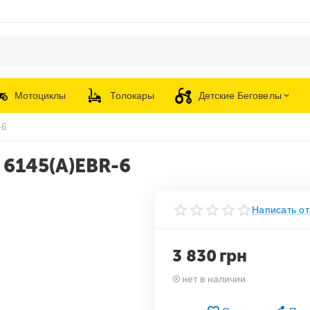
Мотоциклы
Толокары
Детские Беговелы
-6
 6145(A)EBR-6
Написать от
3 830
грн
нет в наличии