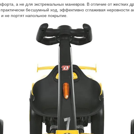
форта, а не для экстремальных маневров. В отличие от жестких д
практически бесшумный ход, эффективно сглаживая неровности асф
 и не портят напольное покрытие.