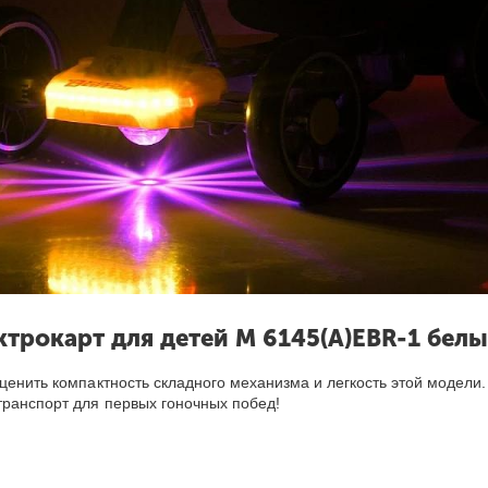
ктрокарт для детей M 6145(A)EBR-1 бел
ценить компактность складного механизма и легкость этой модели.
транспорт для первых гоночных побед!