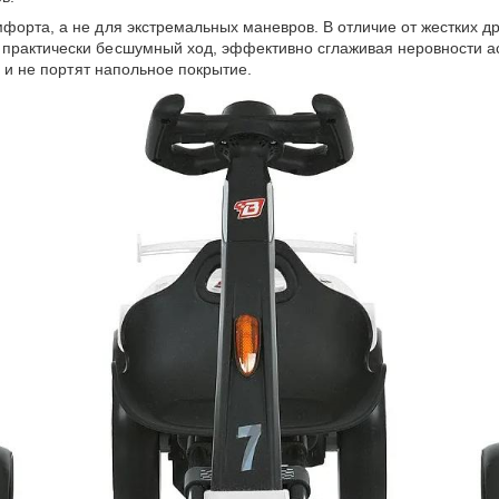
форта, а не для экстремальных маневров. В отличие от жестких д
практически бесшумный ход, эффективно сглаживая неровности асф
 и не портят напольное покрытие.