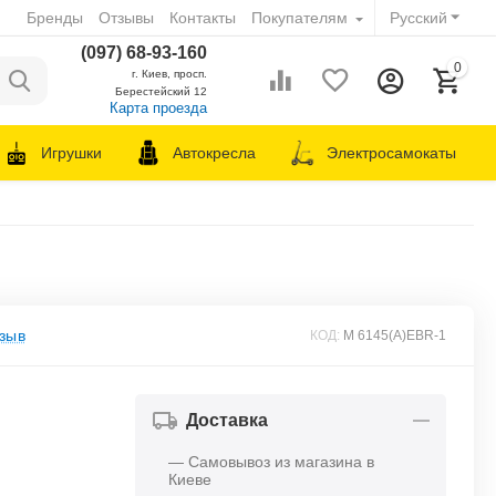
Бренды
Отзывы
Контакты
Покупателям
Русский
(097) 68-93-160
0
г. Киев, просп.
Берестейский 12
Карта проезда
Игрушки
Автокресла
Электросамокаты
зыв
КОД:
M 6145(A)EBR-1
Доставка
— Самовывоз из магазина в
Киеве