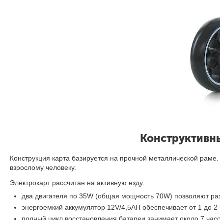
Конструктивны
Конструкция карта базируется на прочной металлической раме. П
взрослому человеку.
Электрокарт рассчитан на активную езду:
два двигателя по 35W (общая мощность 70W) позволяют разв
энергоемкий аккумулятор 12V/4,5AH обеспечивает от 1 до 2
полный цикл восстановления батареи занимает около 7 часо