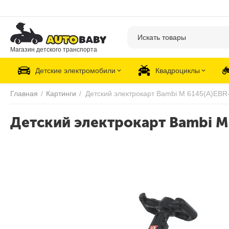
Магазин детского транспорта
Детские электромобили
Квадроциклы
Главная
/
Картинги
/
Детский электрокарт Bambi M 6145(A)EBR
Детский электрокарт Bambi M