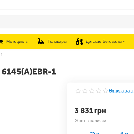
Мотоциклы
Толокары
Детские Беговелы
-1
 6145(A)EBR-1
Написать от
3 831
грн
нет в наличии