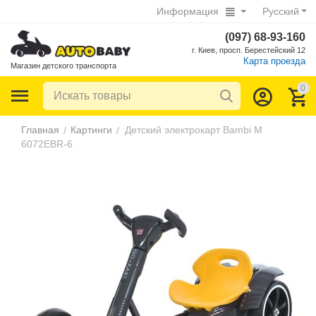
Информация
Русский
(097) 68-93-160
г. Киев, просп. Берестейский 12
Карта проезда
Магазин детского транспорта
0
Главная
Картинги
Детский электрокарт Bambi M
/
/
6072EBR-6