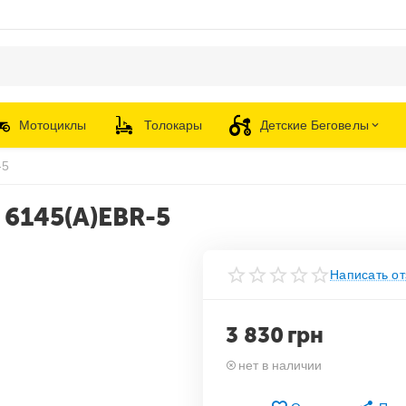
Мотоциклы
Толокары
Детские Беговелы
-5
 6145(A)EBR-5
Написать от
3 830
грн
нет в наличии