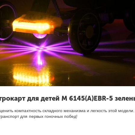
трокарт для детей M 6145(A)EBR-5 зеле
ценить компактность складного механизма и легкость этой модели.
транспорт для первых гоночных побед!