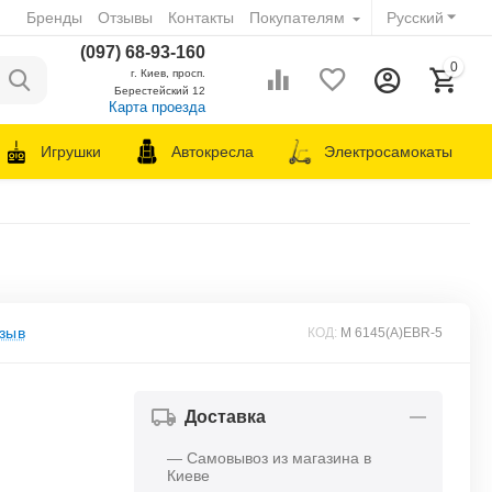
Бренды
Отзывы
Контакты
Покупателям
Русский
(097) 68-93-160
0
г. Киев, просп.
Берестейский 12
Карта проезда
Игрушки
Автокресла
Электросамокаты
зыв
КОД:
M 6145(A)EBR-5
Доставка
— Самовывоз из магазина в
Киеве