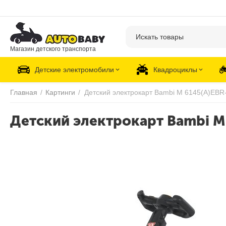
Магазин детского транспорта
Детские электромобили
Квадроциклы
Главная
/
Картинги
/
Детский электрокарт Bambi M 6145(A)EBR
Детский электрокарт Bambi M