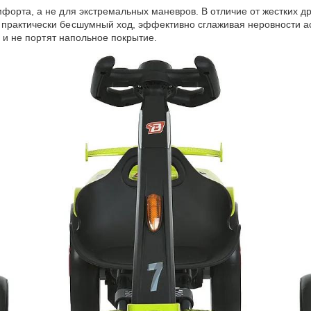
форта, а не для экстремальных маневров. В отличие от жестких д
практически бесшумный ход, эффективно сглаживая неровности асф
 и не портят напольное покрытие.