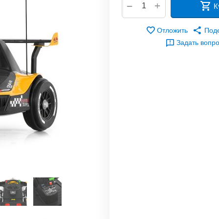
+
−
К
Отложить
Под
Задать вопр