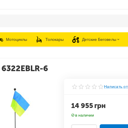
Мотоциклы
Толокары
Детские Беговелы
 6322EBLR-6
Написать от
14 955
грн
в наличии