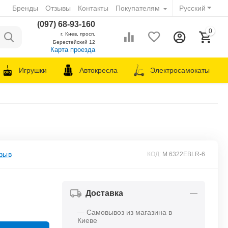
Бренды
Отзывы
Контакты
Покупателям
Русский
(097) 68-93-160
0
г. Киев, просп.
Берестейский 12
Карта проезда
Игрушки
Автокресла
Электросамокаты
зыв
КОД:
M 6322EBLR-6
Доставка
— Самовывоз из магазина в
Киеве