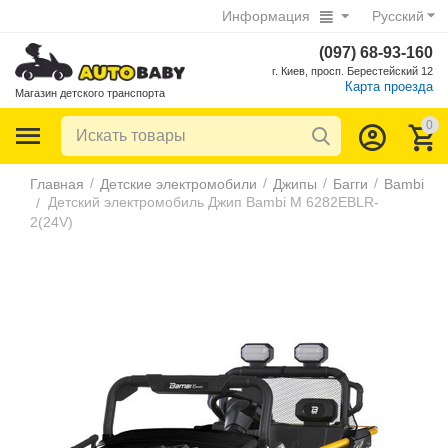
Информация
Русский
(097) 68-93-160
г. Киев, просп. Берестейский 12
Карта проезда
Магазин детского транспорта
0
/
/
/
/
Главная
Детские электромобили
Джипы
Багги
Bambi
Детский электромобиль Джип Bambi M 6282EBLR-
/
2(24V)