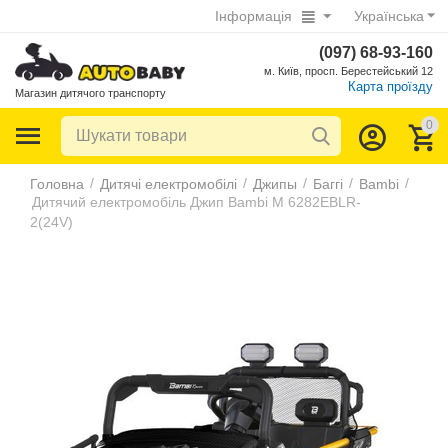
Інформація
Українська
(097) 68-93-160
м. Київ, просп. Берестейський 12
Карта проїзду
Магазин дитячого транспорту
0
/
/
/
/
/
Головна
Дитячі електромобілі
Джипы
Баггі
Bambi
Дитячий електромобіль Джип Bambi M 6282EBLR-
2(24V)