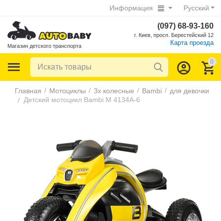
Информация
Русский
(097) 68-93-160
г. Киев, просп. Берестейский 12
Карта проезда
Магазин детского транспорта
0
/
/
/
/
Главная
Мотоциклы
3х колесные
Bambi
для девочки
Детский мотоцикл Bambi M 4134A-6
/