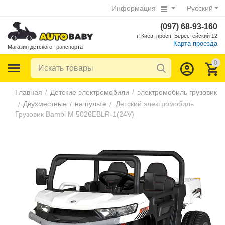
Информация
Русский
(097) 68-93-160
г. Киев, просп. Берестейский 12
Карта проезда
Магазин детского транспорта
0
/
/
Главная
Детские электромобили
электромобиль грузовик
Двухместные
на пульте
Детский электромобиль
/
/
/
Грузовик Bambi M 5026EBLR-1(24V)