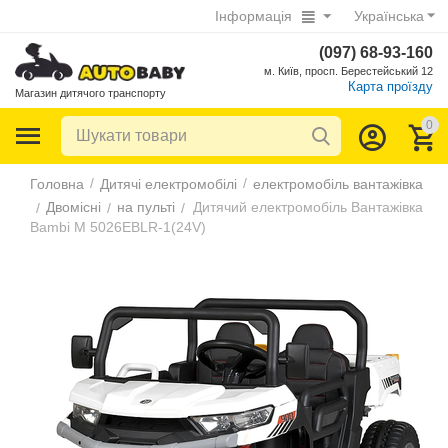
Інформація
Українська
(097) 68-93-160
м. Київ, просп. Берестейський 12
Карта проїзду
Магазин дитячого транспорту
0
/
/
Головна
Дитячі електромобілі
електромобіль вантажівка
Двомісні
на пульті
Дитячий електромобіль Вантажівка
/
/
/
Bambi M 5026EBLR-1(24V)