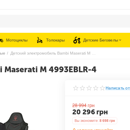
Мотоциклы
Толокары
Детские Беговелы
ные
/
Детский электромобиль Bambi Maserati M 4993EBLR-4
 Maserati M 4993EBLR-4
Написать от
28 994
грн
20 296
грн
Вы экономите:
8 698
грн