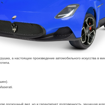
грушка, а настоящее произведение автомобильного искусства в мин
тотипа.
шен).
aserati.
лю роскошный вид, но и гарантирует долговечность, защищая кузов