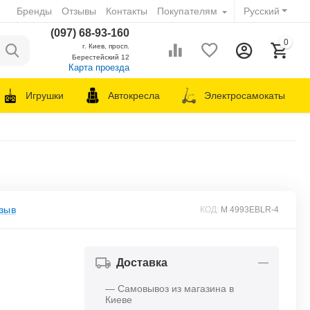
Бренды
Отзывы
Контакты
Покупателям
Русский
(097) 68-93-160
0
г. Киев, просп.
Берестейский 12
Карта проезда
Игрушки
Автокресла
Электросамокаты
зыв
КОД:
M 4993EBLR-4
Доставка
— Самовывоз из магазина в
Киеве