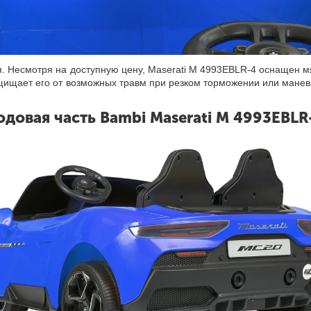
я. Несмотря на доступную цену, Maserati M 4993EBLR-4 оснащен м
щищает его от возможных травм при резком торможении или манев
одовая часть Bambi Maserati M 4993EBLR