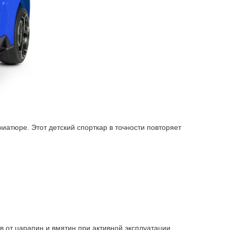
иатюре. Этот детский спорткар в точности повторяет
 от царапин и вмятин при активной эксплуатации.