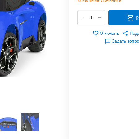
наличие уточняйте
+
−
К
Отложить
Под
Задать вопр