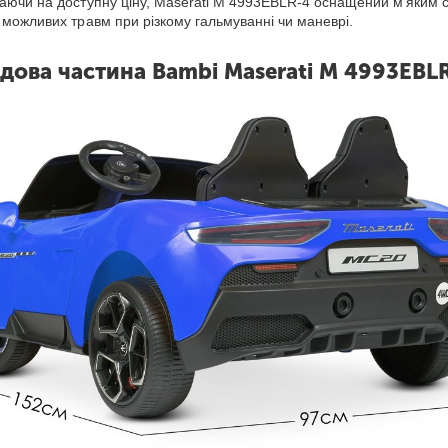
аючи на доступну ціну, Maserati M 4993EBLR-4 оснащений м'яким с
 можливих травм при різкому гальмуванні чи маневрі.
дова частина Bambi Maserati M 4993EBL