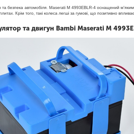
я та безпека автомобіля. Maserati M 4993EBLR-4 оснащений м'яким
плитах. Крім того, такі колеса легші за гумові, що позитивно вплива
лятор та двигун Bambi Maserati M 4993