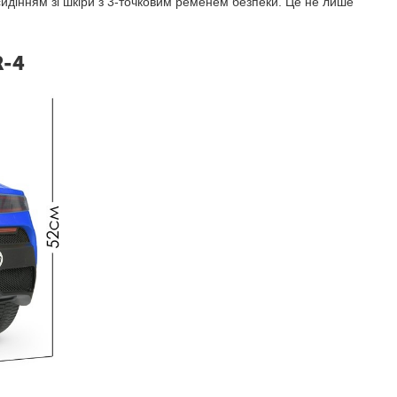
идінням зі шкіри з 3-точковим ременем безпеки. Це не лише
R-4