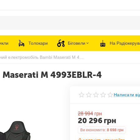
икли
Толокари
Біговели
На Радіокерув
Дитячий електромобіль Bambi Maserati M 4993EBLR-4
 Maserati M 4993EBLR-4
Написати ві
28 994
грн
20 296
грн
Ви економите:
8 698
грн