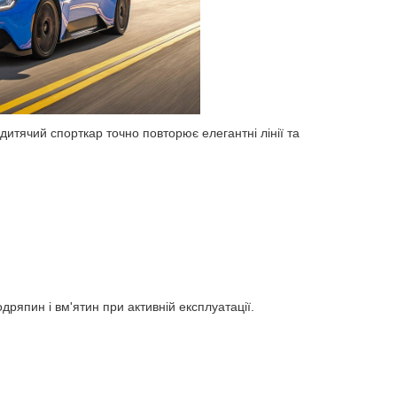
дитячий спорткар точно повторює елегантні лінії та
ряпин і вм'ятин при активній експлуатації.