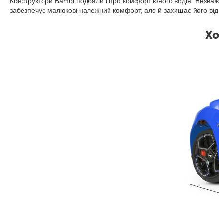
Конструктори Bambi подбали і про комфорт юного водія. Незваж
забезпечує малюкові належний комфорт, але й захищає його від
Хо