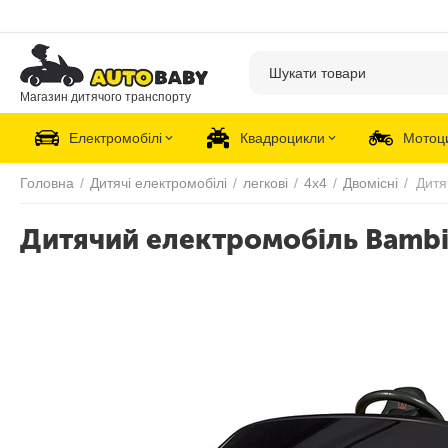
Магазин дитячого транспорту
Електромобілі
Квадроцикли
Мотоц
Головна
/
Дитячі електромобілі
/
легкові
/
4х4
/
Двомісні
/
Дитячий електромобіль Bambi