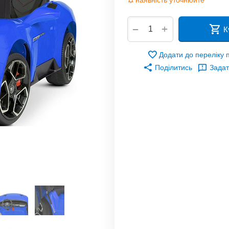
наявність уточнюйте
+
−
К
Додати до переліку
Поділитись
Задат