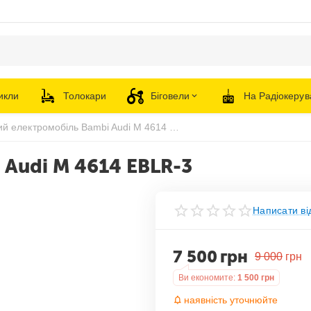
икли
Толокари
Біговели
На Радіокерув
Дитячий електромобіль Bambi Audi M 4614 EBLR-3
 Audi M 4614 EBLR-3
Написати ві
7 500
грн
9 000
грн
Ви економите:
1 500
грн
наявність уточнюйте