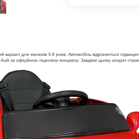
й варіант для малюків 3-8 років. Автомобіль відрізняється підви
udi за офіційною ліцензією концерну. Завдяки цьому апарат отрима