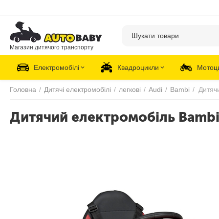
Магазин дитячого транспорту
Електромобілі
Квадроцикли
Мотоц
Головна
/
Дитячі електромобілі
/
легкові
/
Audi
/
Bambi
/
Дитячий електромобіль Bambi