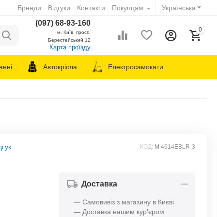
Бренди
Відгуки
Контакти
Покупцям
Українська
(097) 68-93-160
0
м. Київ, просп.
Берестейський 12
Карта проїзду
анні
Автокрісла
Електросамокати
дгук
КОД:
M 4614EBLR-3
Доставка
— Самовивіз з магазину в Києві
— Доставка нашим кур'єром