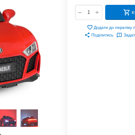
+
−
К
Додати до переліку
Поділитись
Задат