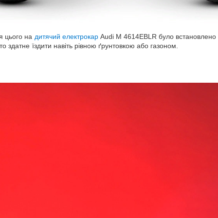
я цього на
дитячий електрокар
Audi M 4614EBLR було встановлено 
то здатне їздити навіть рівною ґрунтовкою або газоном.