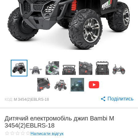
Поділитись
КОД:
M 3454(2)EBLRS-18
Дитячий електромобіль джип Bambi M
3454(2)EBLRS-18
Написати відгук