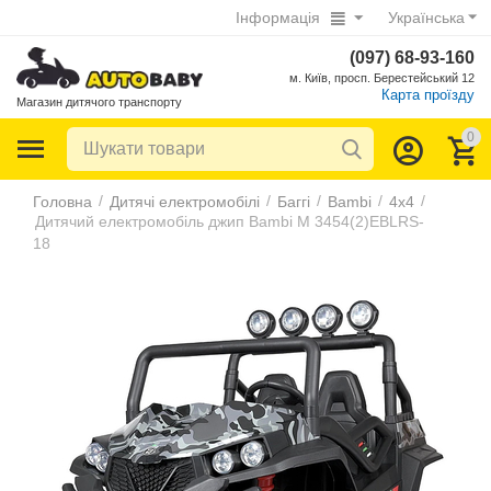
Інформація
Українська
(097) 68-93-160
м. Київ, просп. Берестейський 12
Карта проїзду
Магазин дитячого транспорту
0
/
/
/
/
/
Головна
Дитячі електромобілі
Баггі
Bambi
4х4
Дитячий електромобіль джип Bambi M 3454(2)EBLRS-
18