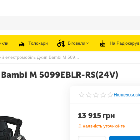
икли
Толокари
Біговели
На Радіокерув
Дитячий електромобіль Джип Bambi M 5099EBLR-RS(24V)
Bambi M 5099EBLR-RS(24V)
Написати ві
13 915
грн
наявність уточнюйте