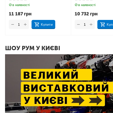
в наявності
в наявності
10 732
грн
11 535
грн
+
+
−
−
Купити
Куп
ШОУ РУМ У КИЄВІ