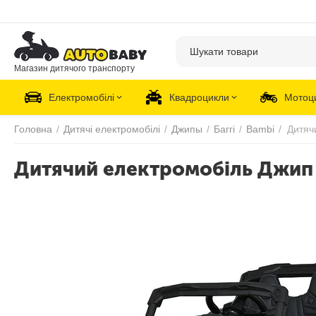
Магазин дитячого транспорту
Електромобілі
Квадроцикли
Мотоц
Головна
/
Дитячі електромобілі
/
Джипы
/
Баггі
/
Bambi
/
Дитячий електромобіль Джип 