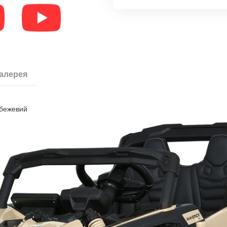
галерея
+бежевий