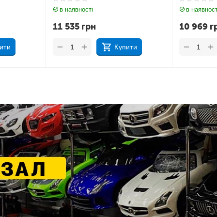
в наявності
в наявност
10 969
грн
11 212
г
+
+
−
−
ити
Купити