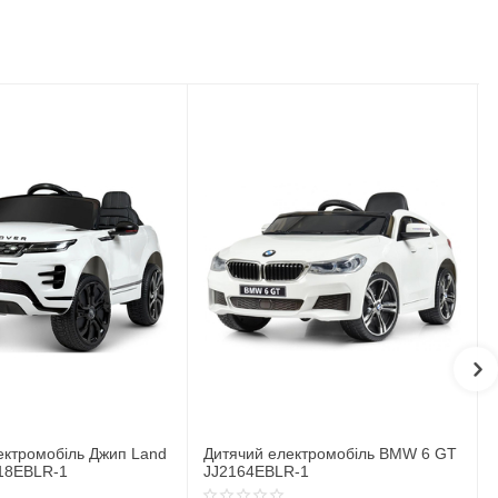
ектромобіль BMW 6 GT
Дитячий електромобіль Джип BMW
R-1
X6M JJ2199EBLR-1