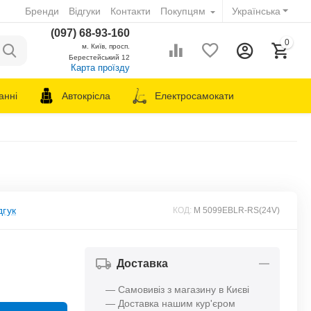
Бренди
Відгуки
Контакти
Покупцям
Українська
(097) 68-93-160
0
м. Київ, просп.
Берестейський 12
Карта проїзду
анні
Автокрісла
Електросамокати
дгук
КОД:
M 5099EBLR-RS(24V)
Доставка
— Самовивіз з магазину в Києві
— Доставка нашим кур'єром