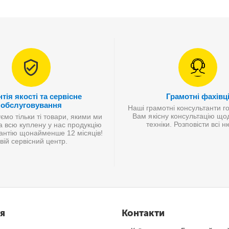
тія якості та сервісне
Грамотні фахівц
обслуговування
Наші грамотні консультанти г
Вам якісну консультацію що
мо тільки ті товари, якими ми
техніки. Розповісти всі 
а всю куплену у нас продукцію
антію щонайменше 12 місяців!
вій сервісний центр.
я
Контакти