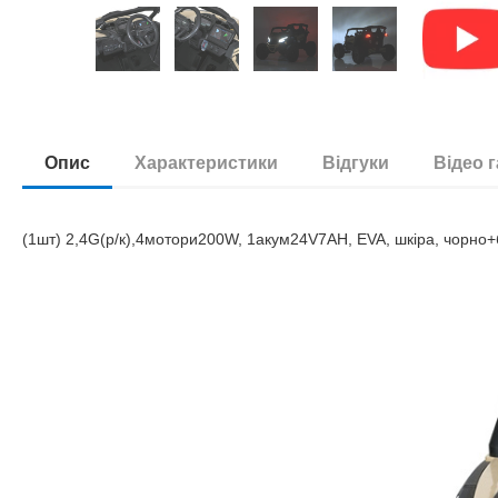
Опис
Характеристики
Відгуки
Відео 
(1шт) 2,4G(р/к),4мотори200W, 1акум24V7AH, EVA, шкiра, чорно