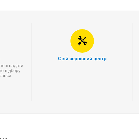
і
Свій сервісний центр
отові надати
до підбору
нюанси.