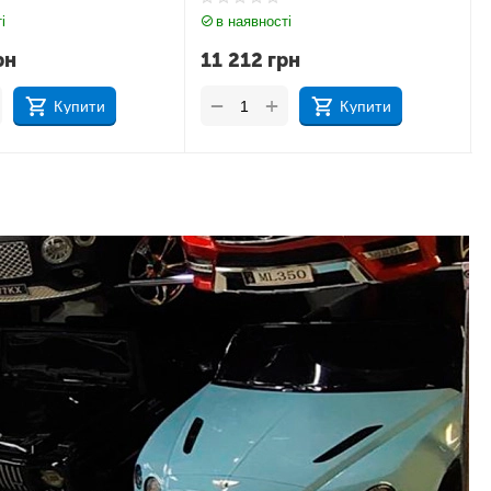
і
в наявності
рн
17 183
грн
+
−
Купити
Купити