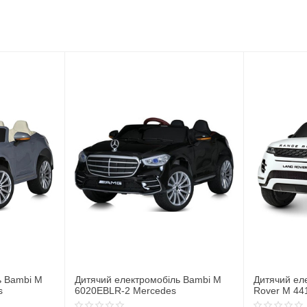
ь Bambi M
Дитячий електромобіль Джип Land
Дитячий ел
Rover M 4418EBLR-1
JJ2164EBL