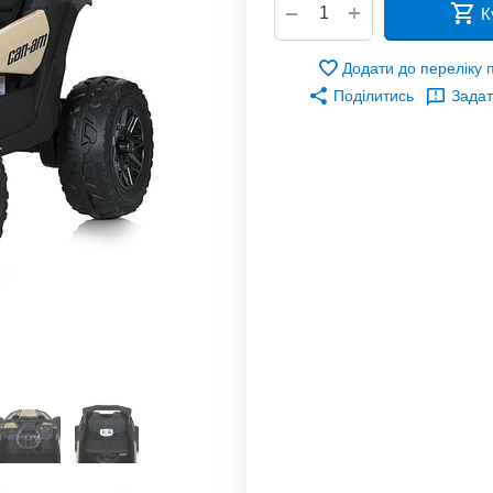
+
−
К
Додати до переліку
Поділитись
Задат