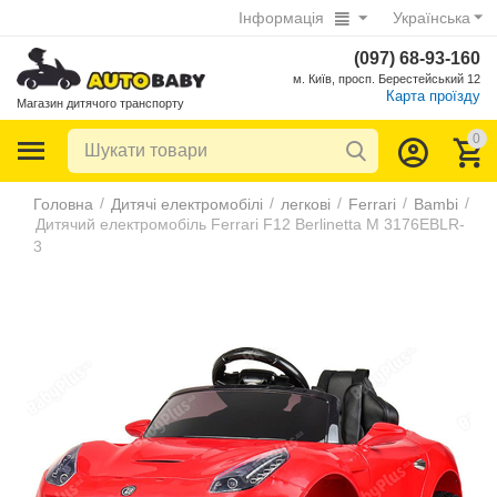
Інформація
Українська
(097) 68-93-160
м. Київ, просп. Берестейський 12
Карта проїзду
Магазин дитячого транспорту
0
/
/
/
/
/
Головна
Дитячі електромобілі
легкові
Ferrari
Bambi
Дитячий електромобіль Ferrari F12 Berlinetta M 3176EBLR-
3