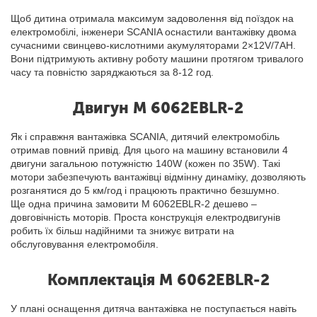
Щоб дитина отримала максимум задоволення від поїздок на
електромобілі, інженери SCANIA оснастили вантажівку двома
сучасними свинцево-кислотними акумуляторами 2×12V/7AH.
Вони підтримують активну роботу машини протягом тривалого
часу та повністю заряджаються за 8-12 год.
Двигун M 6062EBLR-2
Як і справжня вантажівка SCANIA, дитячий електромобіль
отримав повний привід. Для цього на машину встановили 4
двигуни загальною потужністю 140W (кожен по 35W). Такі
мотори забезпечують вантажівці відмінну динаміку, дозволяють
розганятися до 5 км/год і працюють практично безшумно.
Ще одна причина замовити M 6062EBLR-2 дешево –
довговічність моторів. Проста конструкція електродвигунів
робить їх більш надійними та знижує витрати на
обслуговування електромобіля.
Комплектація M 6062EBLR-2
У плані оснащення дитяча вантажівка не поступається навіть