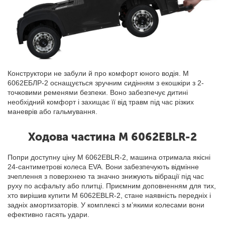
Конструктори не забули й про комфорт юного водія. М
6062ЕБЛР-2 оснащується зручним сидінням з екошкіри з 2-
точковими ременями безпеки. Воно забезпечує дитині
необхідний комфорт і захищає її від травм під час різких
маневрів або гальмування.
Ходова частина M 6062EBLR-2
Попри доступну ціну M 6062EBLR-2, машина отримала якісні
24-сантиметрові колеса EVA. Вони забезпечують відмінне
зчеплення з поверхнею та значно знижують вібрації під час
руху по асфальту або плитці. Приємним доповненням для тих,
хто вирішив купити M 6062EBLR-2, стане наявність передніх і
задніх амортизаторів. У комплексі з м’якими колесами вони
ефективно гасять удари.