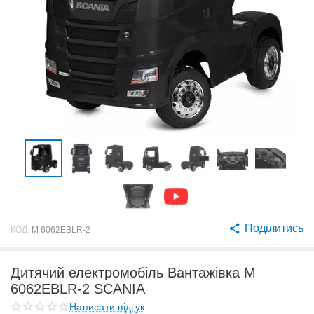
Поділитись
КОД:
M 6062EBLR-2
Дитячий електромобіль Вантажівка M
6062EBLR-2 SCANIA
Написати відгук