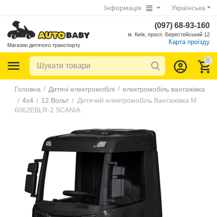
Інформація
Українська
(097) 68-93-160
м. Київ, просп. Берестейський 12
Карта проїзду
Магазин дитячого транспорту
0
/
/
Головна
Дитячі електромобілі
електромобіль вантажівка
4х4
12 Вольт
Дитячий електромобіль Вантажівка M
/
/
/
6062EBLR-2 SCANIA