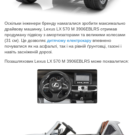
Оскільки інженери бренду намагалися зробити максимально
драйвову машинку, Lexus LX 570 M 3906EBLRS отримав
продуману підвіску з амортизаторами та великими колесами
(31 см). Це дозволяє
дитячому електрокару
впевнено
почуватися як на асфальті, так і на рівній ґрунтовці, газоні і
навіть засніженій дорозі.
Позашляховик Lexus LX 570 M 3906EBLRS може похвалитися: