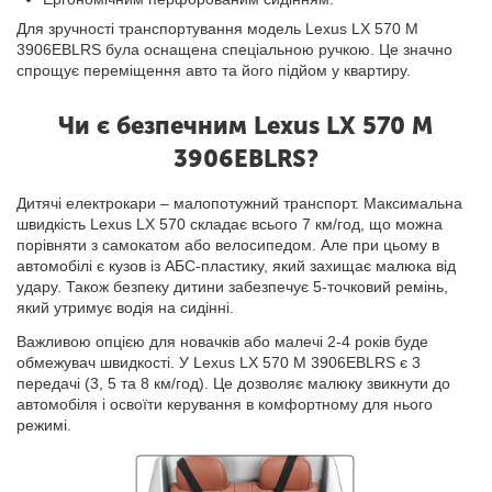
Для зручності транспортування модель Lexus LX 570 M
3906EBLRS була оснащена спеціальною ручкою. Це значно
спрощує переміщення авто та його підйом у квартиру.
Чи є безпечним Lexus LX 570 M
3906EBLRS?
Дитячі електрокари – малопотужний транспорт. Максимальна
швидкість Lexus LX 570 складає всього 7 км/год, що можна
порівняти з самокатом або велосипедом. Але при цьому в
автомобілі є кузов із АБС-пластику, який захищає малюка від
удару. Також безпеку дитини забезпечує 5-точковий ремінь,
який утримує водія на сидінні.
Важливою опцією для новачків або малечі 2-4 років буде
обмежувач швидкості. У Lexus LX 570 M 3906EBLRS є 3
передачі (3, 5 та 8 км/год). Це дозволяє малюку звикнути до
автомобіля і освоїти керування в комфортному для нього
режимі.