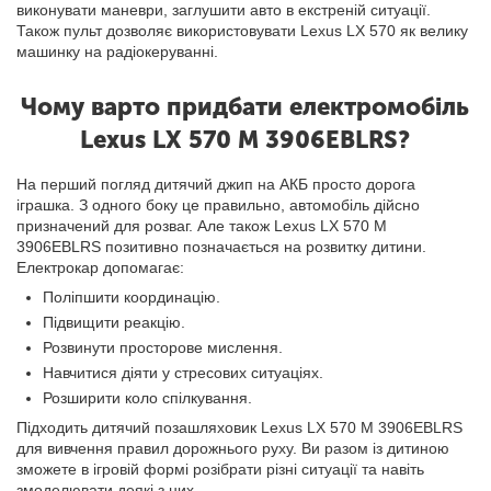
виконувати маневри, заглушити авто в екстреній ситуації.
Також пульт дозволяє використовувати Lexus LX 570 як велику
машинку на радіокеруванні.
Чому варто придбати електромобіль
Lexus LX 570 M 3906EBLRS?
На перший погляд дитячий джип на АКБ просто дорога
іграшка. З одного боку це правильно, автомобіль дійсно
призначений для розваг. Але також Lexus LX 570 M
3906EBLRS позитивно позначається на розвитку дитини.
Електрокар допомагає:
Поліпшити координацію.
Підвищити реакцію.
Розвинути просторове мислення.
Навчитися діяти у стресових ситуаціях.
Розширити коло спілкування.
Підходить дитячий позашляховик Lexus LX 570 M 3906EBLRS
для вивчення правил дорожнього руху. Ви разом із дитиною
зможете в ігровій формі розібрати різні ситуації та навіть
змоделювати деякі з них.