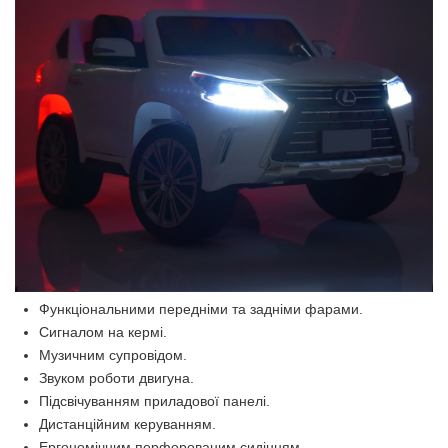
Функціональними передніми та задніми фарами.
Сигналом на кермі.
Музичним супровідом.
Звуком роботи двигуна.
Підсвічуванням приладової панелі.
Дистанційним керуванням.
Ергономічним перфорованим сидінням.