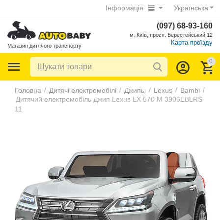
Інформація
Українська
(097) 68-93-160
м. Київ, просп. Берестейський 12
Карта проїзду
Магазин дитячого транспорту
0
/
/
/
/
/
Головна
Дитячі електромобілі
Джипы
Lexus
Bambi
Дитячий електромобіль Джип Lexus LX 570 M 3906EBLRS-
11