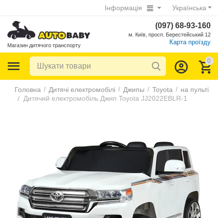
Інформація
Українська
(097) 68-93-160
м. Київ, просп. Берестейський 12
Карта проїзду
Магазин дитячого транспорту
0
/
/
/
/
Головна
Дитячі електромобілі
Джипы
Toyota
на пульті
Дитячий електромобіль Джип Toyota JJ2022EBLR-1
/