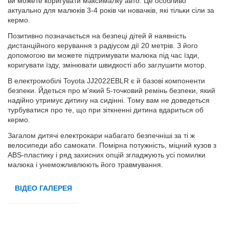
ви можете коригувати максималку авто. Це особливо
актуально для малюків 3-4 років чи новачків, які тільки сіли за
кермо.
Позитивно позначається на безпеці дітей й наявність
дистанційного керування з радіусом дії 20 метрів. З його
допомогою ви можете підтримувати малюка під час їзди,
коригувати їзду, змінювати швидкості або заглушити мотор.
В електромобілі Toyota JJ2022EBLR є й базові компоненти
безпеки. Йдеться про м'який 5-точковий ремінь безпеки, який
надійно утримує дитину на сидінні. Тому вам не доведеться
турбуватися про те, що при зіткненні дитина вдариться об
кермо.
Загалом дитячі електрокари набагато безпечніші за ті ж
велосипеди або самокати. Помірна потужність, міцний кузов з
ABS-пластику і ряд захисних опцій згладжують усі помилки
малюка і унеможливлюють його травмування.
ВІДЕО ГАЛЕРЕЯ