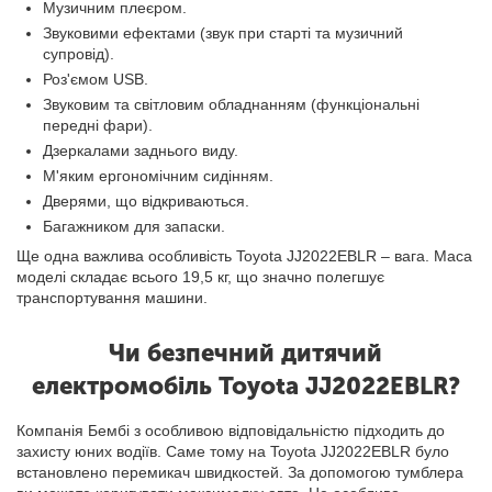
Музичним плеєром.
Звуковими ефектами (звук при старті та музичний
супровід).
Роз'ємом USB.
Звуковим та світловим обладнанням (функціональні
передні фари).
Дзеркалами заднього виду.
М'яким ергономічним сидінням.
Дверями, що відкриваються.
Багажником для запаски.
Ще одна важлива особливість Toyota JJ2022EBLR – вага. Маса
моделі складає всього 19,5 кг, що значно полегшує
транспортування машини.
Чи безпечний дитячий
електромобіль Toyota JJ2022EBLR?
Компанія Бембі з особливою відповідальністю підходить до
захисту юних водіїв. Саме тому на Toyota JJ2022EBLR було
встановлено перемикач швидкостей. За допомогою тумблера