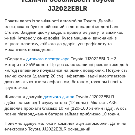
JJ2022EBLR
Почати варто із зовнішності автомобіля Toyota. Дизайн
електрокара був скопійований із легендарної моделі Land
Cruiser. Завдяки цьому модель привертає увагу та викликає
живий інтерес у юних водіїв. Кузов машинки виконаний з
міцного пластику, стійкого до ударів, ультрафіолету та
механічних пошкоджень.
«Серцем»
дитячого електрокара
Toyota JJ2022EBLR є 2
мотори по 35W кожен. Це дозволяє машинці розганятися до 5
км/год і впевнено почуватися на різних поверхнях. Потужність,
великі колеса (діаметр 26 см) і ефективні задні амортизатори
дозволяють кататися асфальтом, бетоном, газоном і навіть
ґрунтовкою.
Живлення двигунів
дитячого джипа
Toyota JJ2022EBLR
здійснюється від 1 акумулятора (12 вольт). Місткість АКБ
дозволяє проїхати близько 10 км (120-180 хвилин їзди). А ось
повне підзаряджання батареї займає приблизно 10 годин.
Приємно здивує малюка й комплектація автомобіля. Дитячий
електрокар Toyota JJ2022EBLR оснащений: