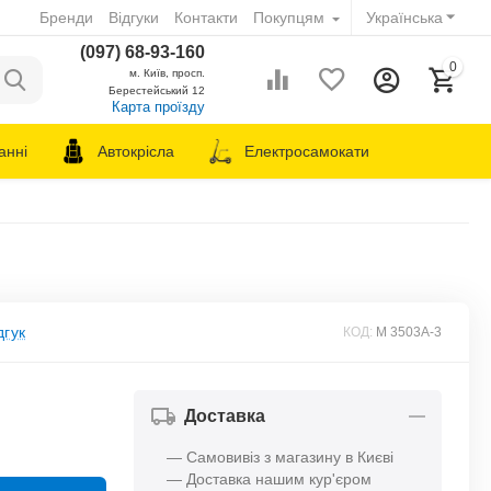
Бренди
Відгуки
Контакти
Покупцям
Українська
(097) 68-93-160
0
м. Київ, просп.
Берестейський 12
Карта проїзду
анні
Автокрісла
Електросамокати
дгук
КОД:
M 3503A-3
Доставка
— Самовивіз з магазину в Києві
— Доставка нашим кур'єром