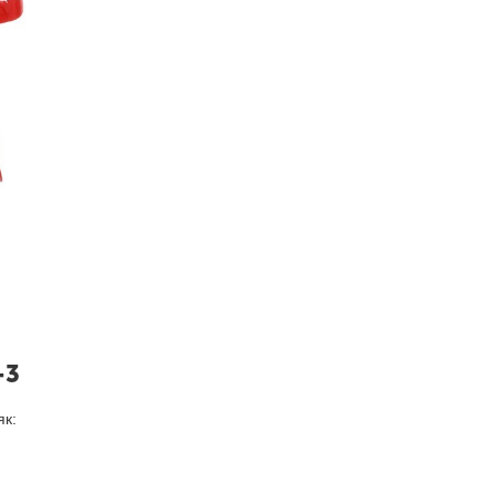
-3
як: