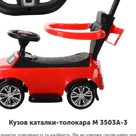
Кузов каталки-толокара M 3503A-3
арантує довговічність та надійність. Він не утворює сколів навіть п