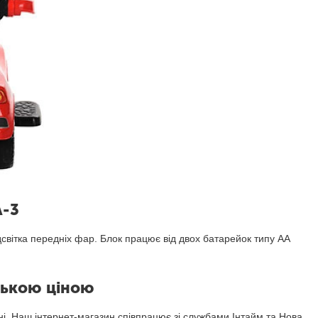
A-3
дсвітка передніх фар. Блок працює від двох батарейок типу АА
зькою ціною
ні. Наш інтернет-магазин співпрацює зі службами Інтайм та Нова