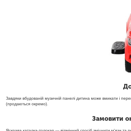
До
Завдяки вбудованій музичній панелі дитина може вмикати і перем
(продаються окремо).
Замовити о
Яскрава каталка-толокар — відмінний спосіб зміцнити м'язи та р