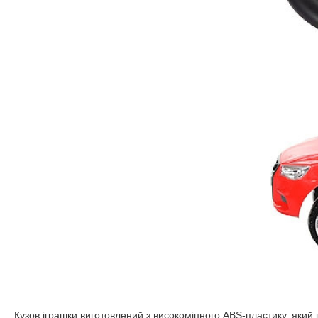
Кузов іграшки виготовлений з високоміцного ABS-пластику, який г