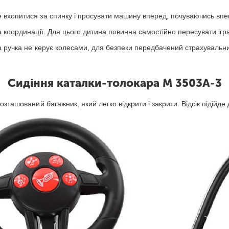
вхопитися за спинку і просувати машину вперед, почуваючись впев
 координації. Для цього дитина повинна самостійно пересувати ігра
ка ручка не керує колесами, для безпеки передбачений страхувальни
Сидіння каталки-толокара M 3503A-3
зташований багажник, який легко відкрити і закрити. Відсік підійде