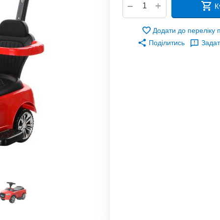
+
−
К
Додати до переліку
Поділитись
Задат