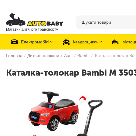
Магазин дитячого транспорту
Електромобілі
Квадроцикли
Мотоц
Головна
/
Дитячі толокари
/
Audi
/
Bambi
/
Каталка-толокар Ba
Каталка-толокар Bambi M 350