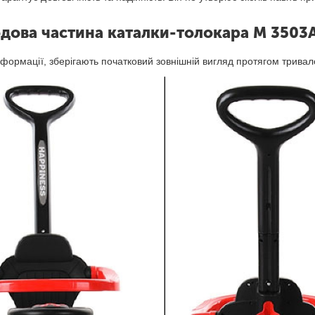
дова частина каталки-толокара M 3503
 деформації, зберігають початковий зовнішній вигляд протягом трива