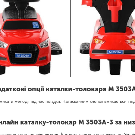
даткові опції каталки-толокара M 3503
икати мелодії під час поїздки. Натисканням кнопок вмикається і пі
нлайн каталку-толокар M 3503A-3 за ни
озвинути координацію дитини. Її можна купити з доставкою по Украї