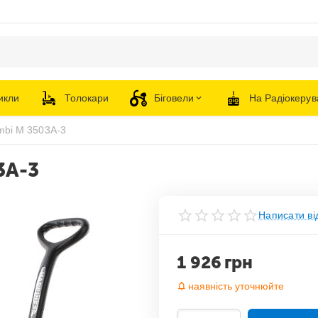
икли
Толокари
Біговели
На Радіокерув
mbi M 3503A-3
3A-3
Написати ві
1 926
грн
наявність уточнюйте