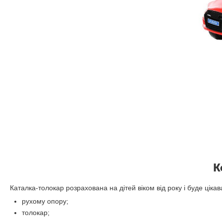
К
Каталка-толокар розрахована на дітей віком від року і буде ціка
рухому опору;
толокар;