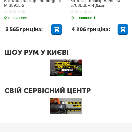
Каталка-толокар Lamborghini
Каталка-толокар Bambi M
M 3591L-2
5788EBLR-4 Джип
в наявності
в наявності
3 565
грн
ціна:
4 206
грн
ціна:
ШОУ РУМ У КИЄВІ
СВІЙ СЕРВІСНИЙ ЦЕНТР