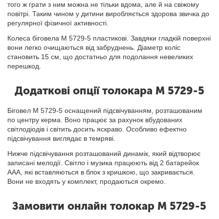
того ж грати з ним можна не тільки вдома, але й на свіжому
повітрі. Таким чином у дитини виробляється здорова звичка до
регулярної фізичної активності.
Колеса біговела M 5729-5 пластикові. Завдяки гладкій поверхні
вони легко очищаються від забруднень. Діаметр коліс
становить 15 см, що достатньо для подолання невеликих
перешкод.
Додаткові опції толокара M 5729-5
Біговел M 5729-5 оснащений підсвічуванням, розташованим
по центру керма. Воно працює за рахунок вбудованих
світлодіодів і світить досить яскраво. Особливо ефектно
підсвічування виглядає в темряві.
Нижче підсвічування розташований динамік, який відтворює
записані мелодії. Світло і музика працюють від 2 батарейок
AAA, які вставляються в блок з кришкою, що закривається.
Вони не входять у комплект, продаються окремо.
Замовити онлайн толокар M 5729-5