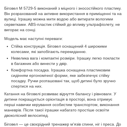
Біговел M 5729-5 виконаний з міцного і зносостійкого пластику.
Він розрахований на активне використання в приміщенні та на
вулиці. Іграшку можна мити водою або витирати вологими
серветками. ABS-пластик стійкий до впливу ультрафіолету, не
вигорає на сонці.
Модель має наступні переваги:
Стійка конструкція. Біговел оснащений 4 широкими
колесами, які запобігають перекиданню.
Невелика вага і компактні розміри. Іграшку легко покласти
в багажник або винести у двір.
Комфортна посадка. Іграшка оснащена пластиковим
сидінням ергономічної форми, яке забезпечує стійку
посадку. Ручки розташовані так, щоб дитині було зручно
спертися на них.
Катання на біговелі розвиває відчуття балансу і рівноваги. У
дитини покращується орієнтація в просторі, вона отримує
перші навички керування особистим транспортом, виконання
маневрів. Після такої іграшки набагато простіше освоїти
двоколісний велосипед.
Біговел — це своєрідний тренажер м'язів спини, ніг і преса. До