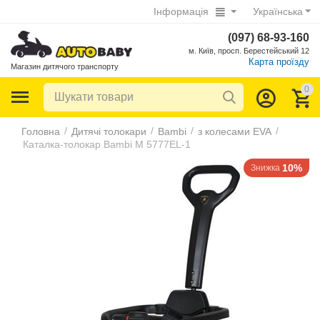
Інформація
Українська
(097) 68-93-160
м. Київ, просп. Берестейський 12
Карта проїзду
Магазин дитячого транспорту
0
/
/
/
/
Головна
Дитячі толокари
Bambi
з колесами EVA
Каталка-толокар Bambi M 5777EL-1
10%
Знижка