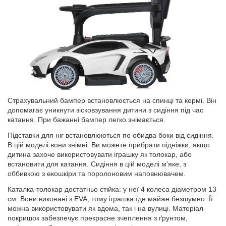
Страхувальний бампер встановлюється на спинці та кермі. Він
допомагає уникнути зісковзування дитини з сидіння під час
катання. При бажанні бампер легко знімається.
Підставки для ніг встановлюються по обидва боки від сидіння.
В цій моделі вони знімні. Ви можете прибрати підніжки, якщо
дитина захоче використовувати іграшку як толокар, або
встановити для катання. Сидіння в цій моделі м'яке, з
оббивкою з екошкіри та поролоновим наповнювачем.
Каталка-толокар достатньо стійка: у неї 4 колеса діаметром 13
см. Вони виконані з EVA, тому іграшка їде майже безшумно. Її
можна використовувати як вдома, так і на вулиці. Матеріал
покришок забезпечує прекрасне зчеплення з ґрунтом,