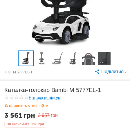
Поділитись
КОД:
M 5777EL-1
Каталка-толокар Bambi M 5777EL-1
Написати відгук
наявність уточнюйте
3 561
грн
3 957
грн
Ви економите:
396
грн