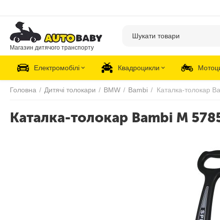
Магазин дитячого транспорту
Електромобілі
Квадроцикли
Мотоц
Головна
/
Дитячі толокари
/
BMW
/
Bambi
/
Каталка-толокар B
Каталка-толокар Bambi M 578