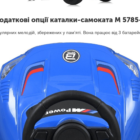
одаткові опції каталки-самоката M 5785
улярних мелодій, збережених у пам'яті. Вона працює від 3 батарей