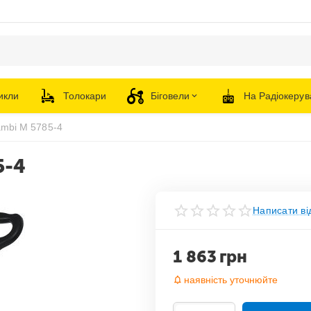
икли
Толокари
Біговели
На Радіокерув
ambi M 5785-4
5-4
Написати ві
1 863
грн
наявність уточнюйте