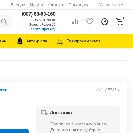
Бренди
Відгуки
Контакти
Покупцям
Українська
(097) 68-93-160
0
м. Київ, просп.
Берестейський 12
Карта проїзду
анні
Автокрісла
Електросамокати
дгук
КОД:
M 5785-4
Доставка
— Самовивіз з магазину в Києві
— Доставка нашим кур'єром