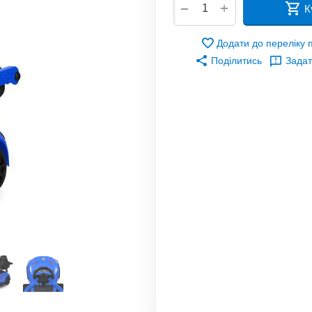
+
−
К
Додати до переліку
Поділитись
Задат