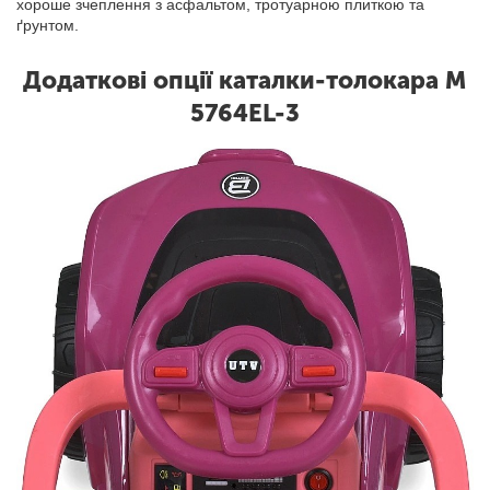
хороше зчеплення з асфальтом, тротуарною плиткою та
ґрунтом.
Додаткові опції каталки-толокара M
5764EL-3