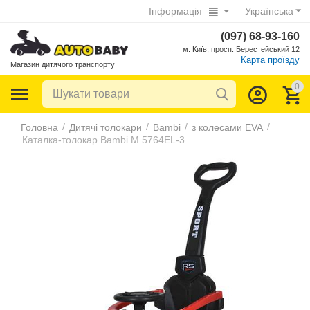
Інформація
Українська
(097) 68-93-160
м. Київ, просп. Берестейський 12
Карта проїзду
Магазин дитячого транспорту
0
/
/
/
/
Головна
Дитячі толокари
Bambi
з колесами EVA
Каталка-толокар Bambi M 5764EL-3