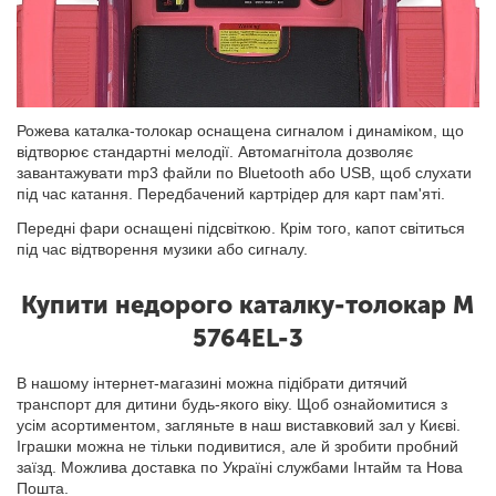
Рожева каталка-толокар оснащена сигналом і динаміком, що
відтворює стандартні мелодії. Автомагнітола дозволяє
завантажувати mp3 файли по Bluetooth або USB, щоб слухати
під час катання. Передбачений картрідер для карт пам'яті.
Передні фари оснащені підсвіткою. Крім того, капот світиться
під час відтворення музики або сигналу.
Купити недорого каталку-толокар M
5764EL-3
В нашому інтернет-магазині можна підібрати дитячий
транспорт для дитини будь-якого віку. Щоб ознайомитися з
усім асортиментом, загляньте в наш виставковий зал у Києві.
Іграшки можна не тільки подивитися, але й зробити пробний
заїзд. Можлива доставка по Україні службами Інтайм та Нова
Пошта.