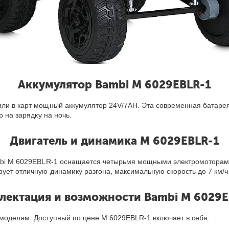
Аккумулятор Bambi M 6029EBLR-1
или в карт мощный аккумулятор 24V/7AH. Эта современная батарея
р на зарядку на ночь.
Двигатель и динамика M 6029EBLR-1
Bambi M 6029EBLR-1 оснащается четырьмя мощными электромотора
рует отличную динамику разгона, максимальную скорость до 7 км/
лектация и возможности Bambi M 6029E
 моделям. Доступный по цене M 6029EBLR-1 включает в себя: