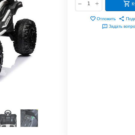
+
−
К
Отложить
Под
Задать вопр