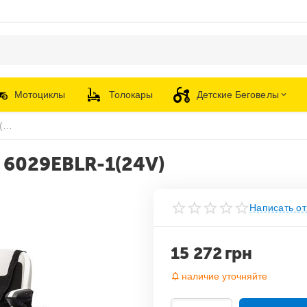
Мотоциклы
Толокары
Детские Беговелы
Детский электрокарт Bambi M 6029EBLR-1(24V)
 6029EBLR-1(24V)
Написать от
15 272
грн
наличие уточняйте