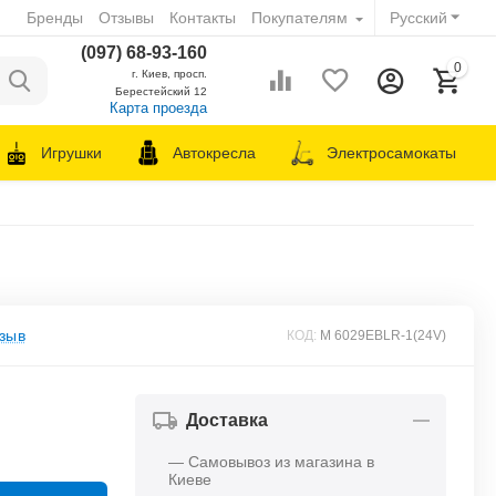
Бренды
Отзывы
Контакты
Покупателям
Русский
(097) 68-93-160
0
г. Киев, просп.
Берестейский 12
Карта проезда
Игрушки
Автокресла
Электросамокаты
зыв
КОД:
M 6029EBLR-1(24V)
Доставка
— Самовывоз из магазина в
Киеве