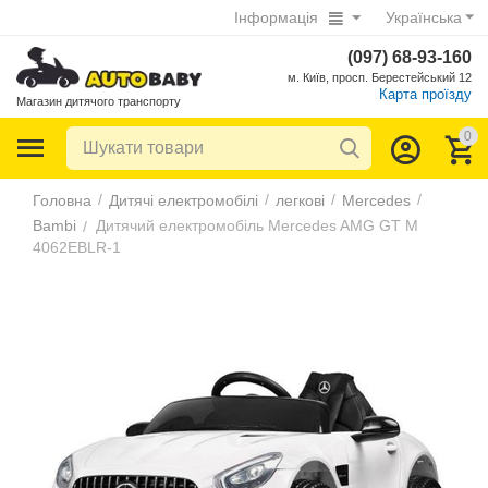
Інформація
Українська
(097) 68-93-160
м. Київ, просп. Берестейський 12
Карта проїзду
Магазин дитячого транспорту
0
/
/
/
/
Головна
Дитячі електромобілі
легкові
Mercedes
Bambi
Дитячий електромобіль Mercedes AMG GT M
/
4062EBLR-1