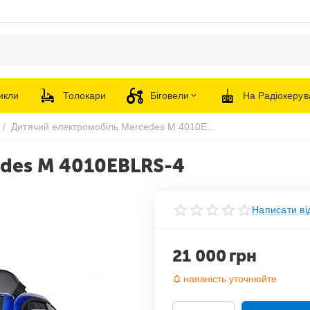
икли
Толокари
Біговели
На Радіокерув
/
Дитячий електромобіль Mercedes M 4010EBLRS-4
des M 4010EBLRS-4
Написати ві
21 000
грн
наявність уточнюйте