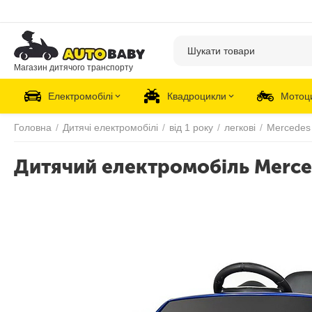
Магазин дитячого транспорту
Електромобілі
Квадроцикли
Мотоц
Головна
/
Дитячі електромобілі
/
від 1 року
/
легкові
/
Mercedes
Дитячий електромобіль Merce