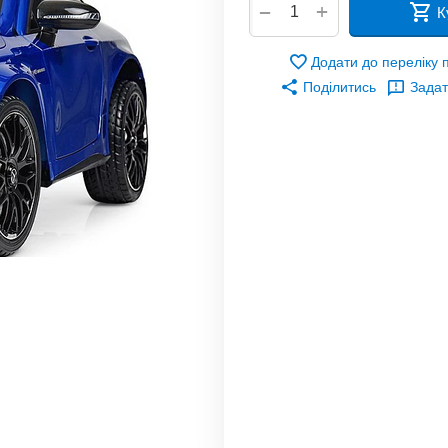
+
−
К
Додати до переліку
Поділитись
Задат