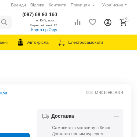
Бренди
Відгуки
Контакти
Покупцям
Українська
(097) 68-93-160
0
м. Київ, просп.
Берестейський 12
Карта проїзду
анні
Автокрісла
Електросамокати
дгук
КОД:
M 4010EBLRS-4
Доставка
— Самовивіз з магазину в Києві
— Доставка нашим кур'єром