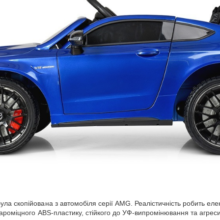
а скопійована з автомобіля серії AMG. Реалістичність робить елект
дароміцного ABS
-
пластику, стійкого до УФ-випромінювання та агреси