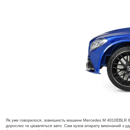
Як уже говорилося, зовнішність машини Mercedes M 4010EBLR бул
дорослих та цікавляться авто. Сам кузов апарату виконаний з у