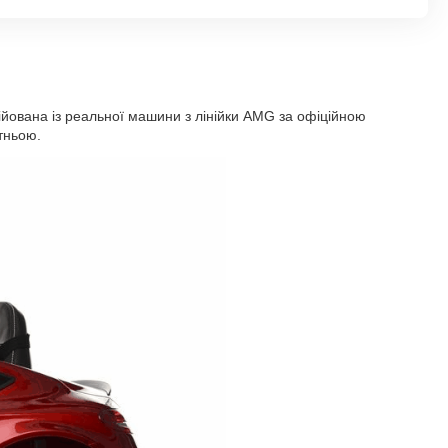
пійована із реальної машини з лінійки AMG за офіційною
тньою.