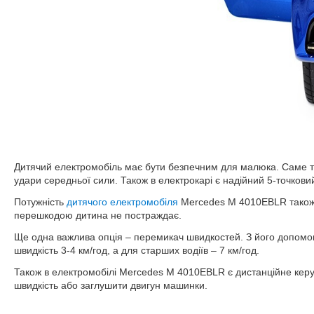
Дитячий електромобіль має бути безпечним для малюка. Саме т
удари середньої сили. Також в електрокарі є надійний 5-точковий
Потужність
дитячого електромобіля
Mercedes M 4010EBLR також в
перешкодою дитина не постраждає.
Ще одна важлива опція – перемикач швидкостей. З його допомог
швидкість 3-4 км/год, а для старших водіїв – 7 км/год.
Також в електромобілі Mercedes M 4010EBLR є дистанційне керу
швидкість або заглушити двигун машинки.